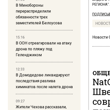
РЕГИОНА".
В Минобороны
перераспределили
ПОДПИСЫВ
обязанности трех
заместителей Белоусова
НОВОС
Новости
15:16
В ООН отреагировали на атаку
дрона по пляжу под
Геленджиком
12:33
ОБЩЕ
В Домодедове ликвидируют
Nat
последствия разлива
химикатов после налета дрона
Шве
сов
09:27
Жители Чехова рассказали,