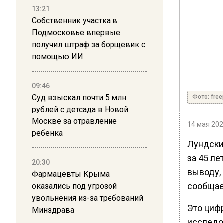
13:21
Собственник участка в
Подмосковье впервые
получил штраф за борщевик с
помощью ИИ
09:46
Суд взыскал почти 5 млн
Фото: free
рублей с детсада в Новой
Москве за отравление
14 мая 202
ребенка
Лундски
за 45 ле
20:30
выводу, 
Фармацевты Крыма
сообщае
оказались под угрозой
увольнения из-за требований
Это циф
Минздрава
исследо