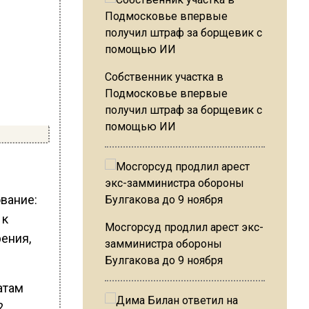
Собственник участка в
Подмосковье впервые
получил штраф за борщевик с
помощью ИИ
вание:
 к
Мосгорсуд продлил арест экс-
рения,
замминистра обороны
Булгакова до 9 ноября
атам
2