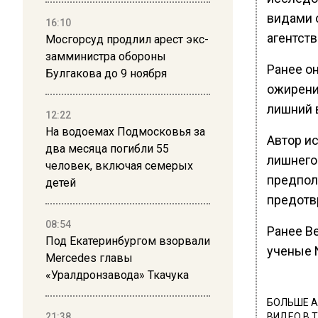
видами 
16:10
агентств
Мосгорсуд продлил арест экс-
замминистра обороны
Ранее о
Булгакова до 9 ноября
ожирения
лишний в
12:22
На водоемах Подмосковья за
Автор и
два месяца погибли 55
лишнего 
человек, включая семерых
предпол
детей
предотв
08:54
Ранее В
Под Екатеринбургом взорвали
ученые 
Mercedes главы
«Уралдронзавода» Ткачука
БОЛЬШЕ А
21:38
ВИДЕО В 