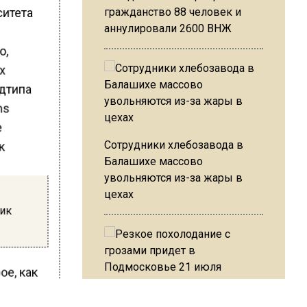
ситета
гражданство 88 человек и
аннулировали 2600 ВНЖ
о,
х
одтипа
ns
Сотрудники хлебозавода в
Балашихе массово
увольняются из-за жары в
цехах
тик
ое, как
Резкое похолодание с