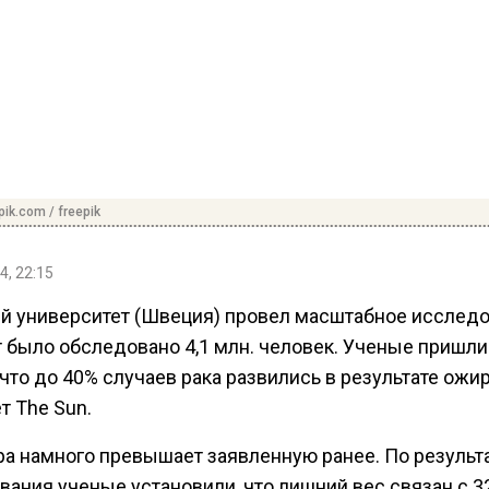
pik.com / freepik
4, 22:15
й университет (Швеция) провел масштабное исследо
т было обследовано 4,1 млн. человек. Ученые пришли
что до 40% случаев рака развились в результате ожи
т The Sun.
ра намного превышает заявленную ранее. По результ
вания ученые установили, что лишний вес связан с 3