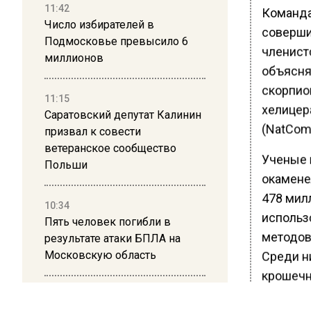
11:42
Команда
Число избирателей в
соверши
Подмосковье превысило 6
членист
миллионов
объясня
скорпион
11:15
хелицер
Саратовский депутат Калинин
(NatCom
призвал к совести
ветеранское сообщество
Ученые 
Польши
окамене
478 мил
10:34
использ
Пять человек погибли в
методов
результате атаки БПЛА на
Московскую область
Среди н
крошечно
они опр
21:36