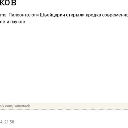
ков
pik.com/ wirestock
4, 21:58