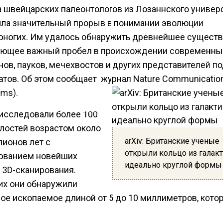
 швейцарских палеонтологов из Лозаннского универ
ла значительный прорыв в понимании эволюции
оногих. Им удалось обнаружить древнейшее существ
ющее важный пробел в происхождении современны
ов, пауков, мечехвостов и других представителей п
атов. Об этом сообщает журнал Nature Communicatio
ms).
исследовали более 100
лостей возрастом около
arXiv: Британские ученые
лионов лет с
открыли кольцо из галак
ованием новейших
идеально круглой формы
 3D-сканирования.
их они обнаружили
е ископаемое длиной от 5 до 10 миллиметров, котор
еделили, является недостающим звеном между