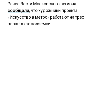
Ранее Вести Московского региона
сообщали
, что художники проекта
«Искусство в метро» работают на трех
площадках подземки.
БОЛЬШЕ АКТУАЛЬНЫХ НОВОСТЕЙ И ЭКСКЛЮЗИВНЫХ
ВИДЕО В ТЕЛЕГРАМ-КАНАЛЕ "ВЕСТИ МОСКОВСКОГО
РЕГИОНА".
ПОДПИШИСЬ!
ПОДПИСЫВАЙТЕСЬ НА МОСРЕГИОН:
НОВОСТИ
ДЗЕН
ТЕЛЕГРАМ
Новости СМИ2