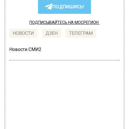
ПОДПИШИСЬ!
ПОДПИСЫВАЙТЕСЬ НА МОСРЕГИОН:
НОВОСТИ
ДЗЕН
ТЕЛЕГРАМ
Новости СМИ2
ТРАНСПОРТ
Автор:
Оксана Лазарева
The Information: Маск отказался от
бюджетной Tesla из-за такси