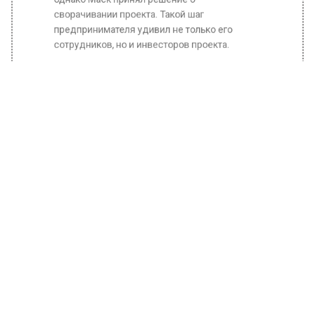
однако Маск принял решение о
сворачивании проекта. Такой шаг
предпринимателя удивил не только его
сотрудников, но и инвесторов проекта.
В публикации уточняется, что проект
заморожен на неопределенный срок. А все
усилия разработчики Маска направили на
новое роботакси.
Ранее Вести Московского
региона
сообщали
, что Илон Маск
раскритиковал работу кадровой службы
агентства Reuters.
БОЛЬШЕ АКТУАЛЬНЫХ НОВОСТЕЙ И ЭКСКЛЮЗИВНЫХ
ВИДЕО В ТЕЛЕГРАМ-КАНАЛЕ "ВЕСТИ МОСКОВСКОГО