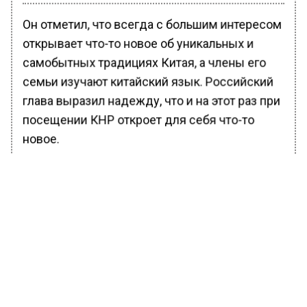
Он отметил, что всегда с большим интересом
открывает что-то новое об уникальных и
самобытных традициях Китая, а члены его
семьи изучают китайский язык. Российский
глава выразил надежду, что и на этот раз при
посещении КНР откроет для себя что-то
новое.
Для Владимира Путина готовящийся на
государственном уровне визит в Пекин
станет первым после вступления в
очередной срок президенства.
Ранее Вести Московского региона
сообщали
, что Алла Пугачева в свои 75 с
колтуном на голове и в кожаных лосинах