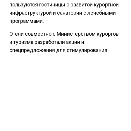
пользуются гостиницы с развитой курортной
инфраструктурой и санатории с лечебными
программами.
Отели совместно с Министерством курортов
и туризма разработали акции и
спецпредложения для стимулирования
спроса.
Загруженность отелей превысила 50%, а
крупные курортные комплексы полностью
заполнены. Крым остаётся самым
доступным регионом России для отдыха.
Ранее Вести Московского региона
сообщали
, что летом в Крыму количество
туристов увеличится на 50–60%.