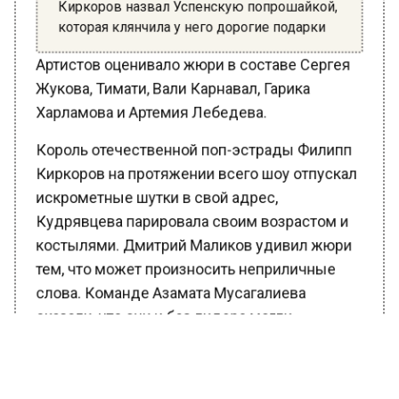
которая клянчила у него дорогие подарки
Артистов оценивало жюри в составе Сергея
Жукова, Тимати, Вали Карнавал, Гарика
Харламова и Артемия Лебедева.
Король отечественной поп-эстрады Филипп
Киркоров на протяжении всего шоу отпускал
искрометные шутки в свой адрес,
Кудрявцева парировала своим возрастом и
костылями. Дмитрий Маликов удивил жюри
тем, что может произносить неприличные
слова. Команде Азамата Мусагалиева
сказали, что они и без лидера могли
самостоятельно выступать.
В результате победителем шоу «Звезды»