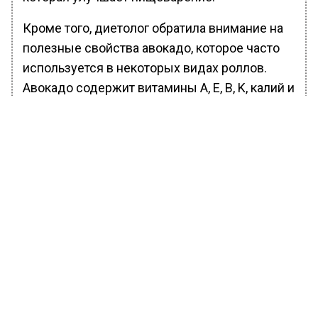
Кроме того, диетолог обратила внимание на
полезные свойства авокадо, которое часто
используется в некоторых видах роллов.
Авокадо содержит витамины A, E, B, K, калий и
фолиевую кислоту, необходимые для
поддержания здоровья нервной системы.
Ранее Вести Московского региона
сообщали
, что покупка лекарств впрок
опасна для здоровья из-за самолечения.
БОЛЬШЕ АКТУАЛЬНЫХ НОВОСТЕЙ И ЭКСКЛЮЗИВНЫХ
ВИДЕО В ТЕЛЕГРАМ-КАНАЛЕ "ВЕСТИ МОСКОВСКОГО
РЕГИОНА".
ПОДПИШИСЬ!