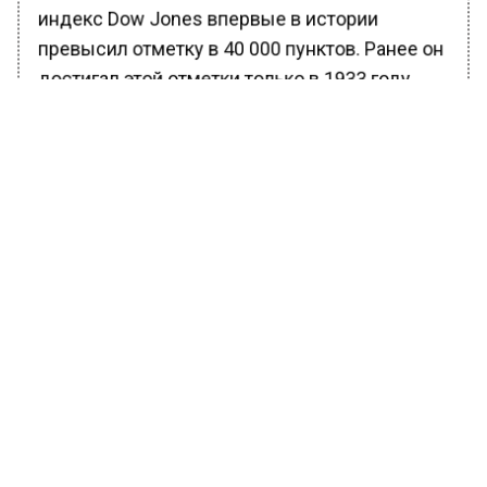
индекс Dow Jones впервые в истории
превысил отметку в 40 000 пунктов. Ранее он
достигал этой отметки только в 1933 году.
Крупнейшие биржи Европы, Канады,
Бразилии, Индии, Японии и Австралии также
находятся на пике или близки к нему.
Bloomberg не исключает, что рост рынков
может продолжиться. Это связано с тем, что
в фондах находится около 6 триллионов
долларов.
Аналитики Bloomberg связывают рост
фондовых рынков с энтузиазмом в
отношении технологий искусственного
интеллекта.