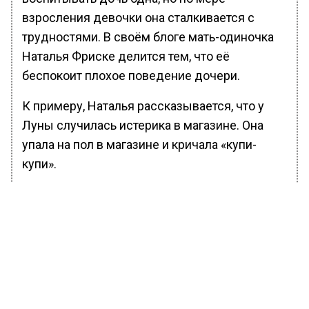
взросления девочки она сталкивается с
трудностями. В своём блоге мать-одиночка
Наталья Фриске делится тем, что её
беспокоит плохое поведение дочери.
К примеру, Наталья рассказывается, что у
Луны случилась истерика в магазине. Она
упала на пол в магазине и кричала «купи-
купи».
Некоторые поклонники считают, что в
плохом поведении дочери виновата сама
Наталья, потому что она слишком баловала
её с малых лет.
Вести Московского региона
сообщали
, что
Инстасамка поделилась, что первые песни