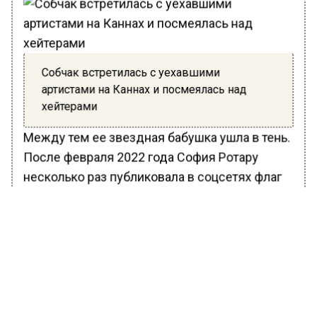
Собчак встретилась с уехавшими
артистами на Каннах и посмеялась над
хейтерами
Между тем ее звездная бабушка ушла в тень.
После февраля 2022 года София Ротару
несколько раз публиковала в соцсетях флаг
Украины и утешительные фразы. Все это
время исполнительница шлягера
«Хуторяночка» проживала под Киевом.
Сейчас доподлинно неизвестно, где
находится 76-летняя Ротару, но есть
информация, что она перебралась в Европу.