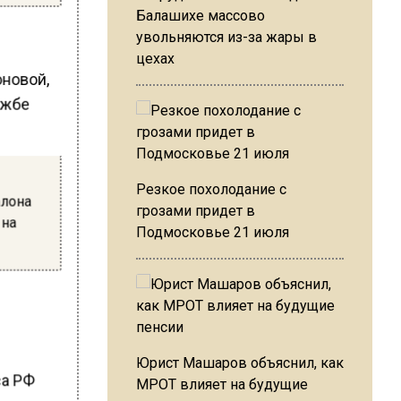
Балашихе массово
увольняются из-за жары в
цехах
оновой,
ужбе
Резкое похолодание с
алона
грозами придет в
 на
Подмосковье 21 июля
Юрист Машаров объяснил, как
са РФ
МРОТ влияет на будущие