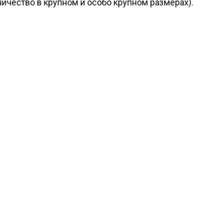
ичество в крупном и особо крупном размерах).
ие считает, что обвиняемая обманом получила более
ов рублей от 19 человек. Она обещала им прибыль от
ценными камнями и ювелирными изделиями, но прис
ные средства.
мая занимала должность генерального директора к
аже изделий из золота и драгоценных камней. Она о
лучала деньги у своих знакомых. Однако своих обяз
нила и деньги не вернула.
ести Московского региона
сообщали
, что клинику Ти
ва штурмует Росздравнадзор.
КТУАЛЬНЫХ НОВОСТЕЙ И ЭКСКЛЮЗИВНЫХ
ПОДПИ
ТЕЛЕГРАМ-КАНАЛЕ "ВЕСТИ МОСКОВСКОГО