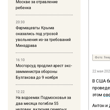
Москве за отравление
ребенка
20:30
Фармацевты Крыма
оказались под угрозой
увольнения из-за требований
Минздрава
Фото: free
16:10
Мосгорсуд продлил арест экс-
замминистра обороны
22 мая 202
Булгакова до 9 ноября
В США б
проведе
12:22
этом
со
На водоемах Подмосковья за
два месяца погибли 55
Антон и
человек, включая семерых