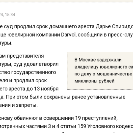
4, 15:34
е суд продлил срок домашнего ареста Дарье Спирид
це ювелирной компании Darvol, сообщили в пресс-сл
туры.
ам представителя
В Москве задержали
туры, суд удовлетворил
владелицу ювелирного с
ство государственного
по делу о мошенничестве
еля и продлил срок
миллионы рублей
го ареста до 13 ноября
да. При этом были сохранены ранее установленные
ния и запреты.
нову обвиняют в совершении 19 преступлений,
отренных частями 3 и 4 статьи 159 Уголовного кодек