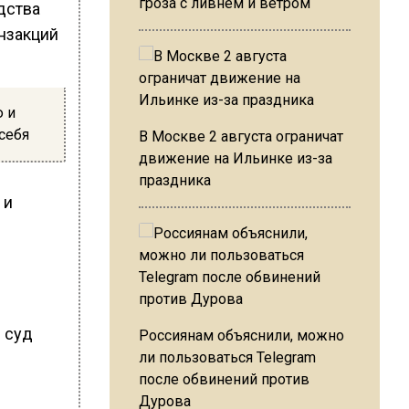
гроза с ливнем и ветром
дства
нзакций
 и
себя
В Москве 2 августа ограничат
движение на Ильинке из-за
праздника
 и
й суд
Россиянам объяснили, можно
ли пользоваться Telegram
после обвинений против
Дурова