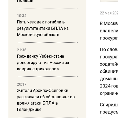
Польши
22 мая 202
10:34
Пять человек погибли в
В Москв
результате атаки БПЛА на
владели
Московскую область
прокура
По слов
21:36
прокура
Гражданку Узбекистана
депортируют из России за
ходатай
коврик с триколором
обвинит
домашне
20:17
2024 го
Жители Архипо-Осиповки
ограниче
рассказали об обстановке во
время атаки БПЛА в
Спиридо
Геленджике
предусм