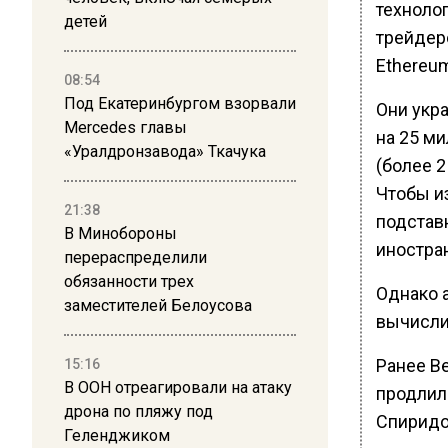
технолог
детей
трейдер
Ethereu
08:54
Под Екатеринбургом взорвали
Они укра
Mercedes главы
на 25 м
«Уралдронзавода» Ткачука
(более 2
Чтобы и
21:38
подстав
В Минобороны
иностра
перераспределили
обязанности трех
Однако 
заместителей Белоусова
вычисли
Ранее В
15:16
В ООН отреагировали на атаку
продлил
дрона по пляжу под
Спиридо
Геленджиком