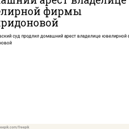
лирной фирмы
ридоновой
reepik.com/freepik