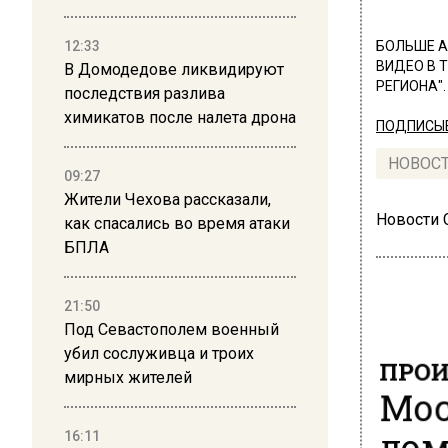
12:33
БОЛЬШЕ А
ВИДЕО В 
В Домодедове ликвидируют
РЕГИОНА".
последствия разлива
химикатов после налета дрона
ПОДПИСЫВ
НОВОС
09:27
Жители Чехова рассказали,
Новости
как спасались во время атаки
БПЛА
21:50
Под Севастополем военный
убил сослуживца и троих
ПРОИ
мирных жителей
Мос
дом
16:11