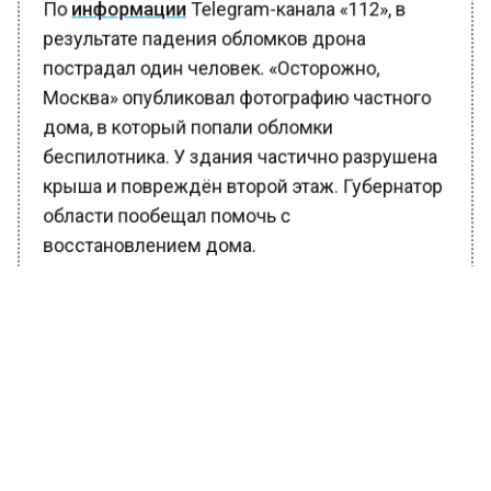
По
информации
Telegram-канала «112», в
результате падения обломков дрона
пострадал один человек. «Осторожно,
Москва» опубликовал фотографию частного
дома, в который попали обломки
беспилотника. У здания частично разрушена
крыша и повреждён второй этаж. Губернатор
области пообещал помочь с
восстановлением дома.
По данным очевидцев, в городе прогремели
три взрыва.
Министерство обороны России
заявило
, что
около 21:00 над Московской областью был
сбит воздушный шар.
Аэропорт «Жуковский» и «Домодедово»