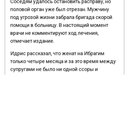
Соседям удалось остановить расправу, но
половой орган уже был отрезан. Мужчину
под угрозой жизни забрала бригада скорой
помощи в больницу. В настоящий момент
врачи не комментируют ход лечения,
отмечает издание.
Идрис рассказал, что женат на Ибрагим
только четыре месяца и за это время между
супругами не было ни одной ссоры и
поводов для этого мужчина не давал.
Оплачивать его лечение взялись тесть с
тещей. Они не понимают, за что их дочь так
наказала зятя.
Ранее Вести Московского региона
сообщали
, что в РФ повысилась