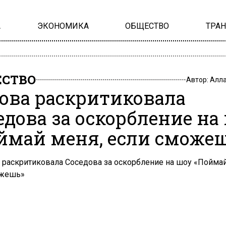
А
ЭКОНОМИКА
ОБЩЕСТВО
ТРА
СТВО
Автор:
Алла
ова раскритиковала
едова за оскорбление на
ймай меня, если сможе