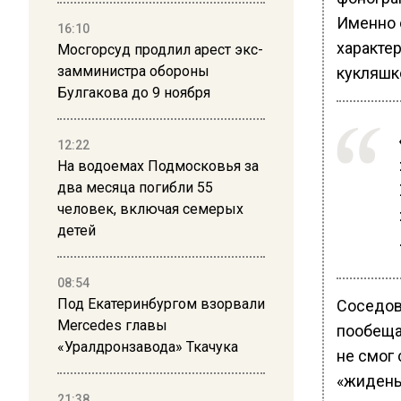
Именно 
16:10
характер
Мосгорсуд продлил арест экс-
замминистра обороны
кукляшк
Булгакова до 9 ноября
12:22
На водоемах Подмосковья за
два месяца погибли 55
человек, включая семерых
детей
08:54
Под Екатеринбургом взорвали
Соседову
Mercedes главы
пообеща
«Уралдронзавода» Ткачука
не смог 
«жидень
21:38