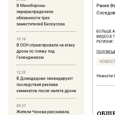
Ранее В
В Минобороны
перераспределили
Соседов
обязанности трех
заместителей Белоусова
БОЛЬШЕ А
ВИДЕО В 
15:16
РЕГИОНА".
В ООН отреагировали на атаку
дрона по пляжу под
ПОДПИСЫВ
Геленджиком
НОВОС
12:33
Новости
В Домодедове ликвидируют
последствия разлива
химикатов после налета дрона
09:27
ОБЩЕ
Жители Чехова рассказали,