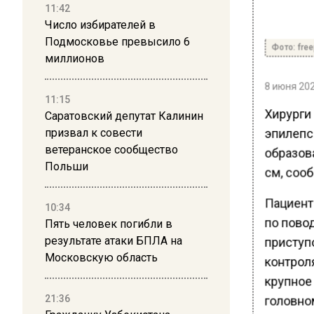
11:42
Число избирателей в
Подмосковье превысило 6
Фото: free
миллионов
8 июня 202
11:15
Хирурги
Саратовский депутат Калинин
эпилепс
призвал к совести
ветеранское сообщество
образова
Польши
см, соо
Пациент
10:34
по пово
Пять человек погибли в
результате атаки БПЛА на
приступо
Московскую область
контрол
крупное
21:36
головном