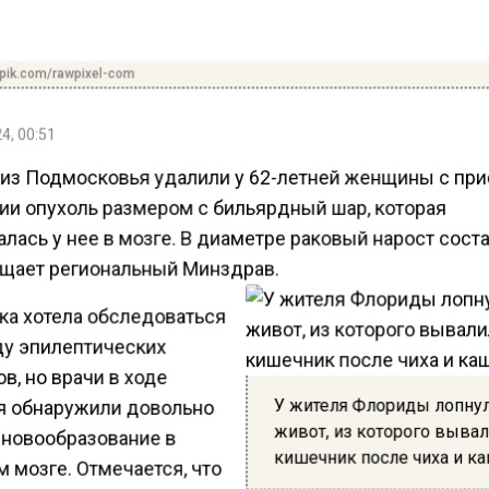
pik.com/rawpixel-com
4, 00:51
 из Подмосковья удалили у 62-летней женщины с пр
ии опухоль размером с бильярдный шар, которая
лась у нее в мозге. В диаметре раковый нарост сост
бщает региональный Минздрав.
ка хотела обследоваться
ду эпилептических
в, но врачи в ходе
У жителя Флориды лопну
я обнаружили довольно
живот, из которого выва
 новообразование в
кишечник после чиха и к
 мозге. Отмечается, что