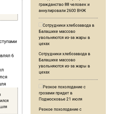
гражданство 88 человек и
аннулировали 2600 ВНЖ
иступами
Сотрудники хлебозавода в
авлял 6
Балашихе массово
увольняются из-за жары в
цехах
л
лился
ашля
Резкое похолодание с