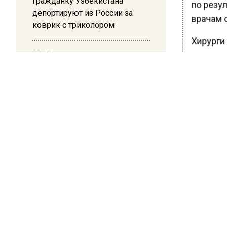
Гражданку Узбекистана
по резу
депортируют из России за
врачам 
коврик с триколором
Хирурги
опухоль,
20:17
Жители Архипо-Осиповки
заболев
рассказали об обстановке во
других 
время атаки БПЛА в
Геленджике
Ранее В
разъясн
БОЛЬШЕ А
ВИДЕО В 
РЕГИОНА".
ПОДПИСЫВ
НОВОС