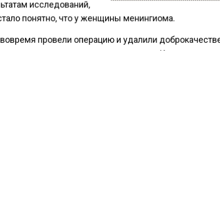
льтатам исследований,
стало понятно, что у женщины менингиома.
 вовремя провели операцию и удалили доброкачест
 которая могла привести к отеку мозга. Кроме того, эт
ание вызывает нарушения двигательных, психически
функций.
ести Московского региона
сообщали
, что врач Влад
ила суть даосского механизма для омоложения китая
КТУАЛЬНЫХ НОВОСТЕЙ И ЭКСКЛЮЗИВНЫХ
ПОДПИ
ТЕЛЕГРАМ-КАНАЛЕ "ВЕСТИ МОСКОВСКОГО
АЙТЕСЬ НА МОСРЕГИОН:
ТИ
ДЗЕН
ТЕЛЕГРАМ