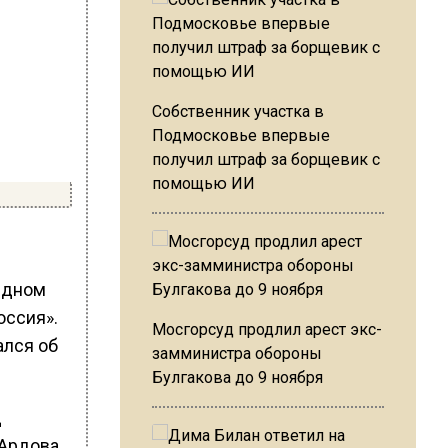
Собственник участка в
Подмосковье впервые
получил штраф за борщевик с
помощью ИИ
едном
оссия».
Мосгорсуд продлил арест экс-
ался об
замминистра обороны
Булгакова до 9 ноября
д
Ардова.