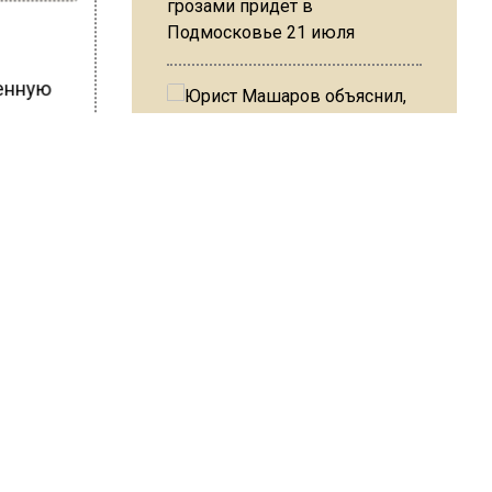
грозами придет в
Подмосковье 21 июля
венную
о
х и
Юрист Машаров объяснил, как
МРОТ влияет на будущие
имирова
пенсии
нок.
ШИСЬ!
МЧС предупредило об
опасности купания при
перепаде температуры в 10