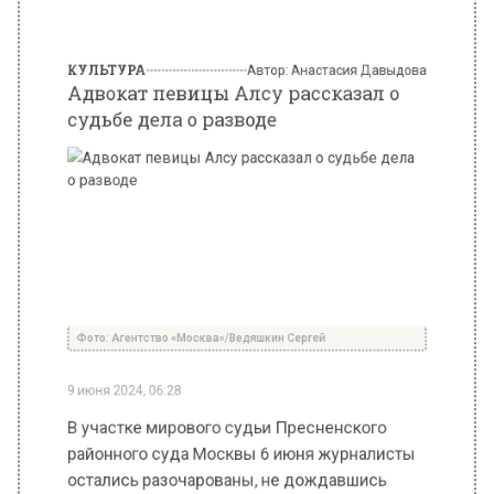
Фото: Агентство «Москва»/Ведяшкин Сергей
9 июня 2024, 06:28
В участке мирового судьи Пресненского
районного суда Москвы 6 июня журналисты
остались разочарованы, не дождавшись
появления поп-дивы Алсу и ее супруга,
бизнесмена Яна Абрамова. На назначенную
бракоразводный процесс встречу яркой
пары пришли лишь их адвокаты, которые
провели в суде менее получаса, после чего