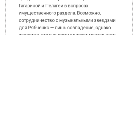
сотрудничество с музыкальными звездами
для Рябченко — лишь совпадение, однако
известно, что в юности адвокат мечтал стать
музыкантом, а не юристом, как посоветовали
ему родители.
КП: Россияне обсуждают беременную
любовницу мужа певицы Алсу
Инициатором развода стала Алсу, подавшая
заявление в суд 24 мая этого года. На
сегодняшний день Абрамовы избегают
комментариев о своих отношениях и
официально не подтверждают развод.