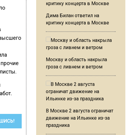
ло
Дима Билан ответил на
критику концерта в Москве
в
 высшего
ила
Москву и область накрыла
 прочие
гроза с ливнем и ветром
алисты.
м
абот.
В Москве 2 августа ограничат
движение на Ильинке из-за
ШИСЬ!
праздника