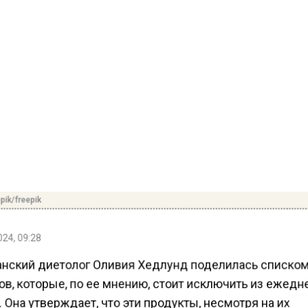
pik/freepik
24, 09:28
нский диетолог Оливия Хедлунд поделилась списко
в, которые, по ее мнению, стоит исключить из ежед
 Она утверждает, что эти продукты, несмотря на их