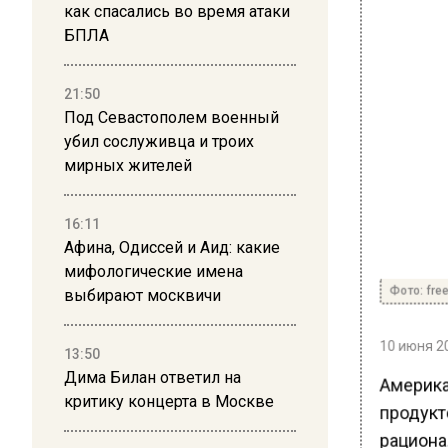
как спасались во время атаки
БПЛА
21:50
Под Севастополем военный
убил сослуживца и троих
мирных жителей
16:11
Афина, Одиссей и Аид: какие
мифологические имена
Фото: free
выбирают москвичи
10 июня 20
13:50
Дима Билан ответил на
Америка
критику концерта в Москве
продукто
рациона.