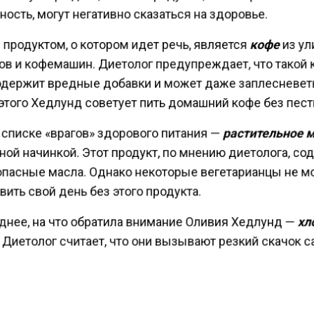
ость, могут негативно сказаться на здоровье.
продуктом, о котором идет речь, является
кофе
из у
ов и кофемашин. Диетолог предупреждает, что такой
одержит вредные добавки и может даже заплесневет
этого Хедлунд советует пить домашний кофе без пес
 списке «врагов» здорового питания —
растительное 
ой начинкой. Этот продукт, по мнению диетолога, с
опасные масла. Однако некоторые вегетарианцы не м
ить свой день без этого продукта.
днее, на что обратила внимание Оливия Хедлунд —
хл
 Диетолог считает, что они вызывают резкий скачок с
 рекомендует заменить их на белковые продукты.
кие специалисты также подчеркнули опасность неко
ов для здоровья. Трансжиры, содержащиеся в фастф