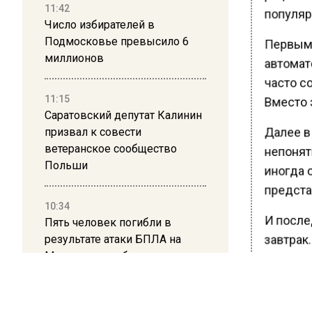
11:42
популярн
Число избирателей в
Подмосковье превысило 6
Первым 
миллионов
автомат
часто с
11:15
Вместо 
Саратовский депутат Калинин
Далее в
призвал к совести
ветеранское сообщество
непонятн
Польши
иногда 
представ
10:34
И после
Пять человек погибли в
результате атаки БПЛА на
завтрак.
Московскую область
крови, и
Российс
21:36
продукт