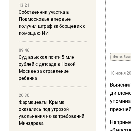
13:21
Собственник участка в
Подмосковье впервые
получил штраф за борщевик с
помощью ИИ
09:46
Суд взыскал почти 5 млн
Фото: Вес
рублей с детсада в Новой
Москве за отравление
10 июня 20
ребенка
Выяснил
дипломов
20:30
упоминан
Фармацевты Крыма
прежней
оказались под угрозой
увольнения из-за требований
Наприме
Минздрава
«бакала