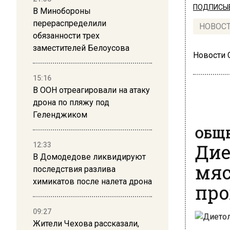
ПОДПИСЫВ
В Минобороны
перераспределили
НОВОС
обязанности трех
заместителей Белоусова
Новости
15:16
В ООН отреагировали на атаку
дрона по пляжу под
Геленджиком
ОБЩЕ
Дие
12:33
В Домодедове ликвидируют
мяс
последствия разлива
про
химикатов после налета дрона
09:27
Жители Чехова рассказали,