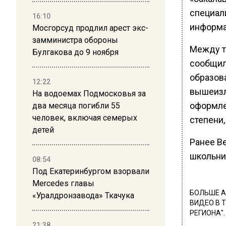
специал
16:10
информа
Мосгорсуд продлил арест экс-
замминистра обороны
Между т
Булгакова до 9 ноября
сообщил
образов
12:22
вышеизл
На водоемах Подмосковья за
оформле
два месяца погибли 55
человек, включая семерых
степени,
детей
Ранее В
школьни
08:54
Под Екатеринбургом взорвали
Mercedes главы
БОЛЬШЕ А
«Уралдронзавода» Ткачука
ВИДЕО В 
РЕГИОНА".
21:38