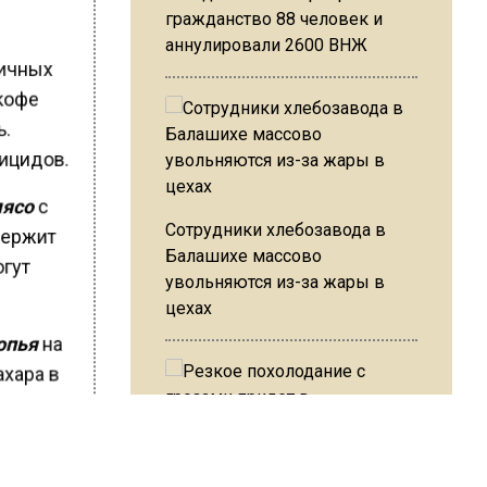
гражданство 88 человек и
аннулировали 2600 ВНЖ
личных
 кофе
ь.
тицидов.
мясо
с
Сотрудники хлебозавода в
одержит
Балашихе массово
огут
увольняются из-за жары в
цехах
опья
на
ахара в
торых
Резкое похолодание с
уде,