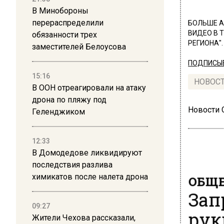
В Минобороны
перераспределили
БОЛЬШЕ А
ВИДЕО В 
обязанности трех
РЕГИОНА".
заместителей Белоусова
ПОДПИСЫВ
15:16
НОВОС
В ООН отреагировали на атаку
дрона по пляжу под
Новости
Геленджиком
12:33
В Домодедове ликвидируют
последствия разлива
химикатов после налета дрона
ОБЩЕ
Зап
09:27
рук
Жители Чехова рассказали,