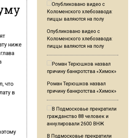
думу
Опубликовано видео с
ят
Коломенского хлебозавода:
ату ниже
пиццы валяются на полу
 глава
в
, что
Роман Терюшков назвал
причину банкротства «Химок»
лату в
оэтому
В Подмосковье прекратили