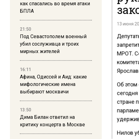
как спасались во время атаки
зак
БПЛА
13 июня 20
21:50
Депутат
Под Севастополем военный
убил сослуживца и троих
запрети
мирных жителей
МРОТ. С
комитета
16:11
Ярослав
Афина, Одиссей и Аид: какие
Об этом 
мифологические имена
выбирают москвичи
сегодня 
стране 
парламе
13:50
Дима Билан ответил на
удержива
критику концерта в Москве
Нилов у