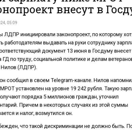
онопроект внесут в Гос
24, 05:09
ы ЛДПР инициировали законопроект, по которому хот
ть работодателям выдавать на руки сотруднику зарпл
оответствующий документ 13 июня в Госдуму внесет
 ГД по труду, социальной политике и делам ветерано
 Нилов (ЛДПР).
он сообщил в своем Telegram-канале. Нилов напомнил
МРОТ установлен на уровне 19 242 рубля. Такую зарп
получают порядка 5 миллионов граждан, уточнил
нтарий. Причем в некоторых случаях из этой суммы
ется и налог, возмутился он.
бежден, что такой дискриминации не должно быть. П