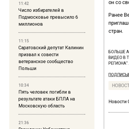
он со св
11:42
Число избирателей в
Ранее В
Подмосковье превысило 6
приглаш
миллионов
стран.
11:15
Саратовский депутат Калинин
БОЛЬШЕ А
призвал к совести
ВИДЕО В 
ветеранское сообщество
РЕГИОНА".
Польши
ПОДПИСЫВ
10:34
НОВОС
Пять человек погибли в
результате атаки БПЛА на
Новости
Московскую область
21:36