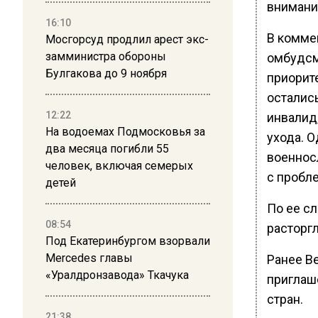
внимани
16:10
В коммен
Мосгорсуд продлил арест экс-
замминистра обороны
омбудсм
Булгакова до 9 ноября
приорите
остались
12:22
инвалид
На водоемах Подмосковья за
ухода. 
два месяца погибли 55
военнос
человек, включая семерых
с пробл
детей
По ее с
08:54
расторгл
Под Екатеринбургом взорвали
Mercedes главы
Ранее В
«Уралдронзавода» Ткачука
приглаш
стран.
21:38