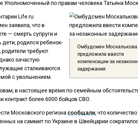
е Уполномоченный по правам человека Татьяна Моск
тарии Life.ru
ен заявила, что в
те — смерть супруги и
 дети, родился ребенок-
Омбудсмен Москалькова
, родители требуют
предложила ввести
Однако зачастую
компенсации за незакон
лужащие сталкиваются
задержания
емой с увольнением.
ловам, в настоящее время по семейным обстоятельс
и контракт более 6000 бойцов СВО.
ести Московского региона
сообщали
, что количество
енных на саммит по Украине в Швейцарии сократилос