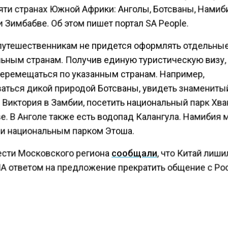
яти странах Южной Африки: Анголы, Ботсваны, Намиб
 Зимбабве. Об этом пишет портал SA People.
 путешественникам не придется оформлять отдельны
льным странам. Получив единую туристическую визу,
перемещаться по указанным странам. Например,
аться дикой природой Ботсваны, увидеть знамениты
 Виктория в Замбии, посетить национальный парк Хва
е. В Анголе также есть водопад Калангула. Намибия 
и национальным парком Этоша.
ести Московского региона
сообщали
, что Китай лиши
А ответом на предложение прекратить общение с Ро
КТУАЛЬНЫХ НОВОСТЕЙ И ЭКСКЛЮЗИВНЫХ
ПОДПИ
ТЕЛЕГРАМ-КАНАЛЕ "ВЕСТИ МОСКОВСКОГО