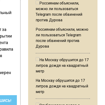
альный
т за
Россиянам объяснили, можно
ли пользоваться Telegram
крытии
после обвинений против
ента
Дурова
правила
я
амерен
На Москву обрушится до 17
литров дождя на квадратный
метр
ШИСЬ!