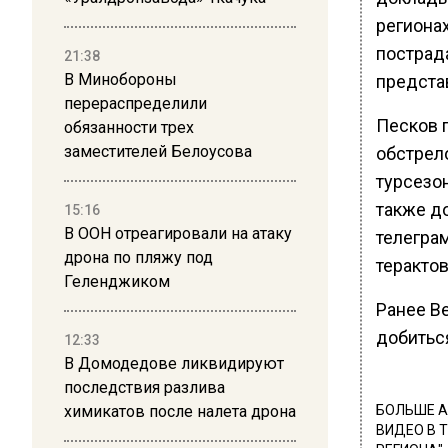
региона
пострад
21:38
В Минобороны
предста
перераспределили
Песков п
обязанности трех
заместителей Белоусова
обстрел
турсезо
также до
15:16
В ООН отреагировали на атаку
телегра
дрона по пляжу под
терактов
Геленджиком
Ранее В
добитьс
12:33
В Домодедове ликвидируют
последствия разлива
химикатов после налета дрона
БОЛЬШЕ А
ВИДЕО В 