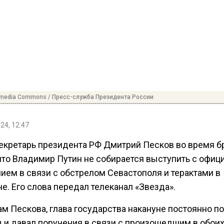
imedia Commons / Пресс-служба Президента России
24, 12:47
екретарь президента РФ Дмитрий Песков во время б
 что Владимир Путин не собирается выступить с офи
ием в связи с обстрелом Севастополя и терактами в
е. Его слова передал телеканал «Звезда».
ам Пескова, глава государства накануне постоянно п
 и давал поручения в связи с произошедшим в обои