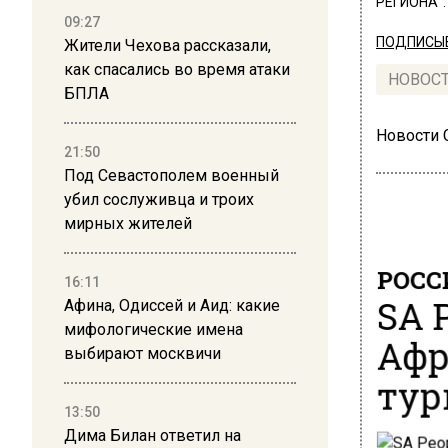
РЕГИОНА".
09:27
ПОДПИСЫВ
Жители Чехова рассказали,
как спасались во время атаки
НОВОС
БПЛА
Новости
21:50
Под Севастополем военный
убил сослуживца и троих
мирных жителей
РОСС
16:11
SA 
Афина, Одиссей и Аид: какие
мифологические имена
Афр
выбирают москвичи
тур
13:50
Дима Билан ответил на