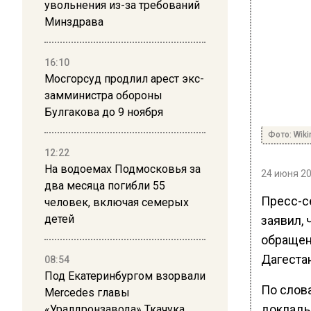
увольнения из-за требований
Минздрава
16:10
Мосгорсуд продлил арест экс-
замминистра обороны
Булгакова до 9 ноября
Фото: Wik
12:22
На водоемах Подмосковья за
24 июня 20
два месяца погибли 55
Пресс-с
человек, включая семерых
детей
заявил,
обращен
Дагестан
08:54
Под Екатеринбургом взорвали
По слов
Mercedes главы
доклады
«Уралдронзавода» Ткачука