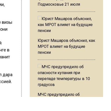
ии,
Подмосковье 21 июля
е визы
 они
Юрист Машаров объяснил, как
й
МРОТ влияет на будущие
нге в
пенсии
манит
л дара
ссией.
МЧС предупредило об
опасности купания при
ШИСЬ!
перепаде температуры в 10