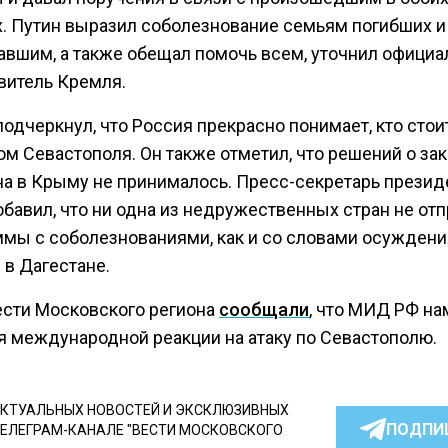
х. Путин выразил соболезнование семьям погибших и
авшим, а также обещал помочь всем, уточнил офици
витель Кремля.
одчеркнул, что Россия прекрасно понимает, кто стои
ом Севастополя. Он также отметил, что решений о за
на в Крыму не принималось. Пресс-секретарь презид
бавил, что ни одна из недружественных стран не от
ммы с соболезнованиями, как и со словами осуждени
 в Дагестане.
ести Московского региона
сообщали
, что МИД РФ н
я международной реакции на атаку по Севастополю.
КТУАЛЬНЫХ НОВОСТЕЙ И ЭКСКЛЮЗИВНЫХ
ПОДПИ
ТЕЛЕГРАМ-КАНАЛЕ "ВЕСТИ МОСКОВСКОГО