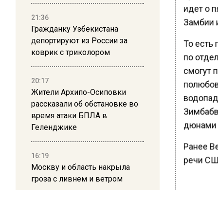
идет о п
21:36
Замбии и
Гражданку Узбекистана
депортируют из России за
То есть
коврик с триколором
по отде
смогут 
20:17
полюбов
Жители Архипо-Осиповки
водопад
рассказали об обстановке во
Зимбабв
время атаки БПЛА в
дюнами 
Геленджике
Ранее В
16:19
речи СШ
Москву и область накрыла
гроза с ливнем и ветром
БОЛЬШЕ А
ВИДЕО В 
12:24
РЕГИОНА".