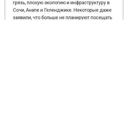
грязь, плохую экологию и инфраструктуру в
Сочи, Анапе и Геленджике. Некоторые даже
заявили, что больше не планируют посещать
эти места.
Вместо этого туристы предлагают обратить
внимание на менее известные, но более
спокойные и чистые курорты в
Краснодарском крае или вариант отдыха на
Чусовой.
Ранее Вести Московского региона
сообщали
, что повышенная влажность
воздуха может предотвратить зарождение
ураганов.