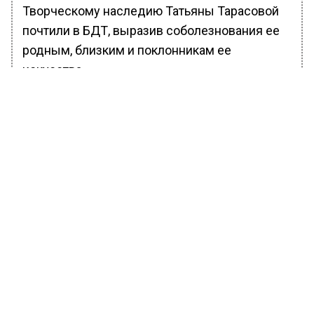
Творческому наследию Татьяны Тарасовой
почтили в БДТ, выразив соболезнования ее
родным, близким и поклонникам ее
искусства.
Ранее Вести Московского региона
сообщали
, что терапевт Харлов рассказал о
порядке оказания помощи при тепловом
ударе.
БОЛЬШЕ АКТУАЛЬНЫХ НОВОСТЕЙ И ЭКСКЛЮЗИВНЫХ
ВИДЕО В ТЕЛЕГРАМ-КАНАЛЕ "ВЕСТИ МОСКОВСКОГО
РЕГИОНА".
ПОДПИШИСЬ!
ПОДПИСЫВАЙТЕСЬ НА МОСРЕГИОН: