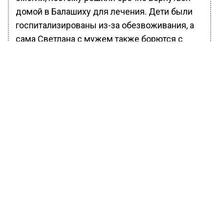
домой в Балашиху для лечения. Дети были
госпитализированы из-за обезвоживания, а
сама Светлана с мужем также борются с
симптомами ротавируса, пишет
портал
.
Светлана очень испугалась за своих детей,
учитывая случай смерти маленькой девочки
от осложнений ротавируса в прошлом году в
Сочи.
— Сыну 7 лет, дочери 9, их
моментально
госпитализировали, уже было
обезвоживание.