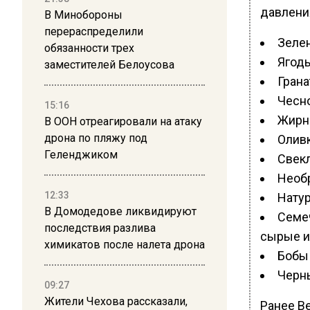
давления
В Минобороны
перераспределили
Зеле
обязанности трех
Ягод
заместителей Белоусова
Гран
Чесн
15:16
Жирн
В ООН отреагировали на атаку
дрона по пляжу под
Олив
Геленджиком
Свек
Необ
12:33
Натур
В Домодедове ликвидируют
Семеч
последствия разлива
сырые и
химикатов после налета дрона
Бобы
Черн
09:27
Жители Чехова рассказали,
Ранее В