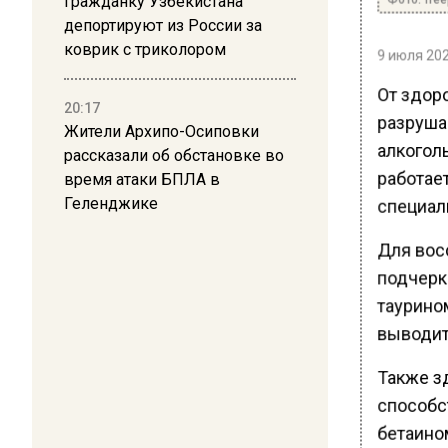
Гражданку Узбекистана
депортируют из России за
коврик с триколором
9 июля 202
От здор
20:17
разруша
Жители Архипо-Осиповки
алкогол
рассказали об обстановке во
работает
время атаки БПЛА в
Геленджике
специал
Для вос
подчерк
таурино
выводить
Также з
способс
бетаино