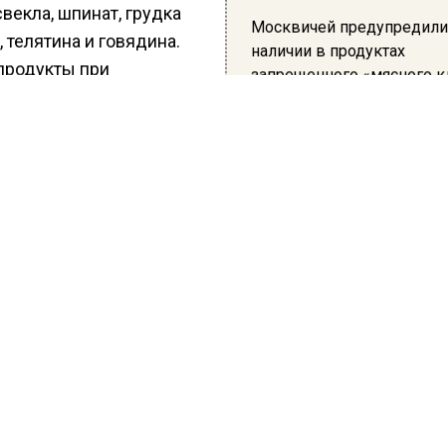
свекла, шпинат, грудка
Москвичей предупредили
 телятина и говядина.
наличии в продуктах
 продукты при
запрещенного «мясного к
ении защищают клетки
при острых и даже хронических повреждениях.
го, Исинбаев посоветовал употреблять кофе, но не б
ех чашек в день. Общая суточная доза напитка должн
ть не более 400 миллиграммов в день, уточнил он.
ести Московского региона
сообщали
, что доктор Мя
 о пользе кофе в профилактике рака печени.
КТУАЛЬНЫХ НОВОСТЕЙ И ЭКСКЛЮЗИВНЫХ
ПОДПИ
ТЕЛЕГРАМ-КАНАЛЕ "ВЕСТИ МОСКОВСКОГО