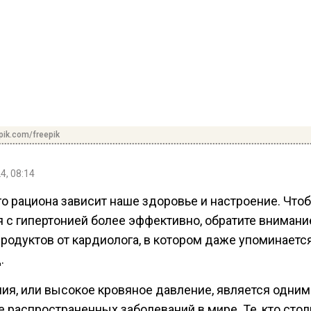
pik.com/freepik
4, 08:14
го рациона зависит наше здоровье и настроение. Что
я с гипертонией более эффективно, обратите внимани
продуктов от кардиолога, в котором даже упоминаетс
.
ния, или высокое кровяное давление, является одним
 распространенных заболеваний в мире. Те, кто стол