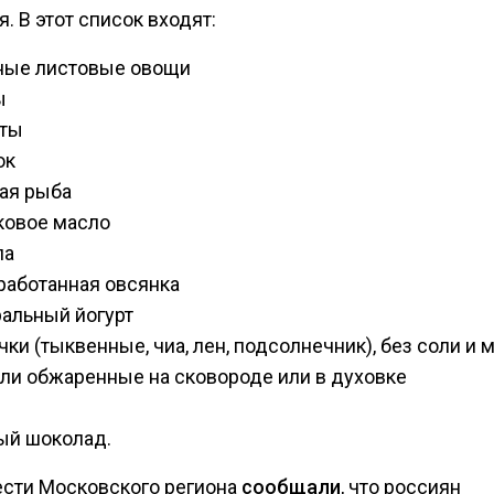
. В этот список входят:
ные листовые овощи
ы
аты
ок
ая рыба
ковое масло
ла
работанная овсянка
альный йогурт
ки (тыквенные, чиа, лен, подсолнечник), без соли и м
ли обжаренные на сковороде или в духовке
ый шоколад.
ести Московского региона
сообщали
, что россиян