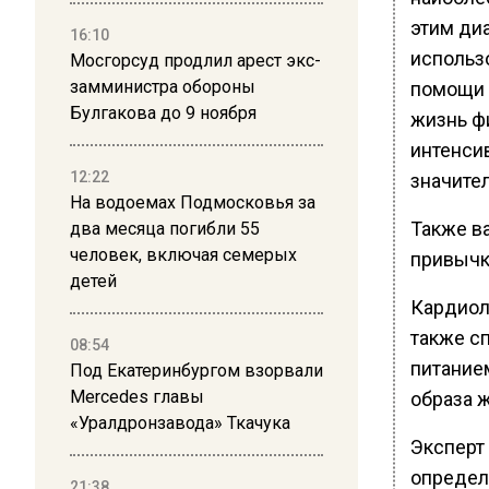
этим ди
16:10
использ
Мосгорсуд продлил арест экс-
замминистра обороны
помощи 
Булгакова до 9 ноября
жизнь фи
интенси
12:22
значите
На водоемах Подмосковья за
Также в
два месяца погибли 55
человек, включая семерых
привычки
детей
Кардиол
также с
08:54
питание
Под Екатеринбургом взорвали
Mercedes главы
образа 
«Уралдронзавода» Ткачука
Эксперт
определ
21:38