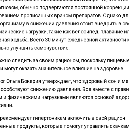
агнозом, обычно подвергаются постоянной коррекции
ованием прописанных врачом препаратов. Однако дл
организму в снижении давления стоит внедрить в с
зические нагрузки, такие как велосипед, плавание и
вная ходьба. Всего 30 минут ежедневной активности 
льно улучшить самочувствие.
ажно следить за своим рационом, поскольку пищевы
 могут оказать значительное влияние на здоровье.
ог Ольга Бокерия утверждает, что здоровый сон и м
пособствуют снижению давления. Все вместе с прав
м и физическими нагрузками являются основой здор
жизни.
 рекомендует гипертоникам включить в свой рацион
енные продукты, которые помогут управлять скачка