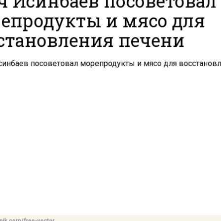
епродукты и мясо для
становления печени
pik.com/free-vector