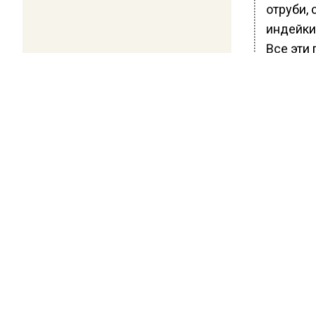
отруби, 
индейки,
Все эти
расщепл
печени 
Кроме то
двух-тр
составля
Ранее В
сообщил
БОЛЬШЕ А
ВИДЕО В 
РЕГИОНА".