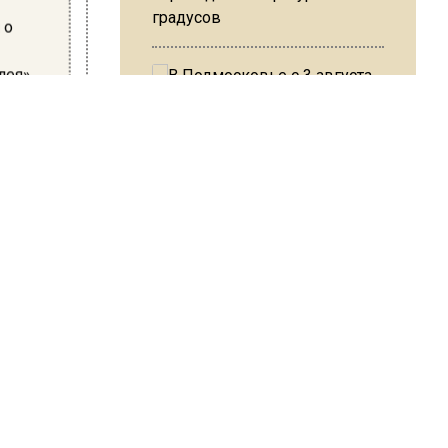
градусов
 о
лея»
В Подмосковье с 3 августа
олее
повысят тарифы на платные
а
парковки
сников
Из-за ливня и грозы в Москве
могут отменить рейсы
ШИСЬ!