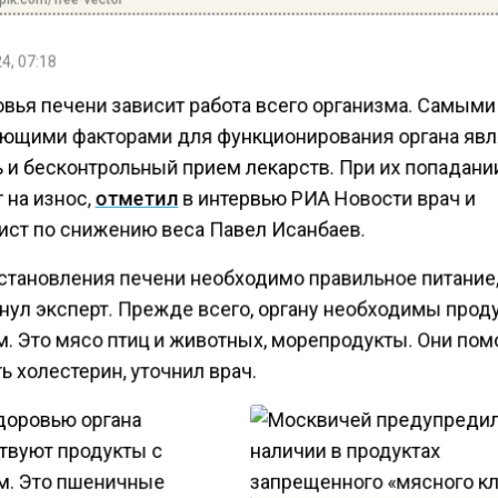
4, 07:18
овья печени зависит работа всего организма. Самыми
ющими факторами для функционирования органа явл
ь и бесконтрольный прием лекарств. При их попадани
 на износ,
отметил
в интервью РИА Новости врач и
ист по снижению веса Павел Исанбаев.
становления печени необходимо правильное питание
нул эксперт. Прежде всего, органу необходимы прод
м. Это мясо птиц и животных, морепродукты. Они пом
 холестерин, уточнил врач.
доровью органа
твуют продукты с
м. Это пшеничные