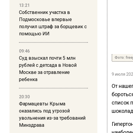
13:21
Собственник участка в
Подмосковье впервые
получил штраф за борщевик с
помощью ИИ
09:46
Суд взыскал почти 5 млн
Фото: free
рублей с детсада в Новой
Москве за отравление
9 июля 202
ребенка
От наше
боротьс
20:30
список 
Фармацевты Крыма
шоколад
оказались под угрозой
увольнения из-за требований
Гиперто
Минздрава
наиболее