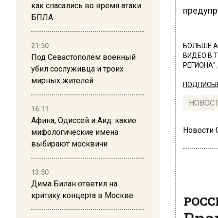
как спасались во время атаки
предупр
БПЛА
21:50
БОЛЬШЕ А
ВИДЕО В 
Под Севастополем военный
РЕГИОНА".
убил сослуживца и троих
мирных жителей
ПОДПИСЫВ
НОВОС
16:11
Афина, Одиссей и Аид: какие
Новости
мифологические имена
выбирают москвичи
13:50
Дима Билан ответил на
критику концерта в Москве
РОСС
Вра