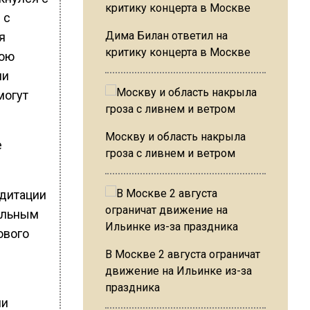
 с
Дима Билан ответил на
я
критику концерта в Москве
вою
ли
могут
Москву и область накрыла
е
гроза с ливнем и ветром
едитации
ильным
ового
В Москве 2 августа ограничат
движение на Ильинке из-за
праздника
ми