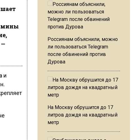
ышает
тамины
ие,
Россиянам объяснили, можно
 —
ли пользоваться Telegram
после обвинений против
Дурова
а и
н.
крепляет
На Москву обрушится до 17
литров дождя на квадратный
не
метр