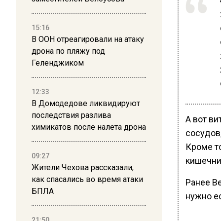
15:16
В ООН отреагировали на атаку
дрона по пляжу под
Геленджиком
12:33
В Домодедове ликвидируют
последствия разлива
А вот в
химикатов после налета дрона
сосудов
Кроме т
09:27
кишечни
Жители Чехова рассказали,
как спасались во время атаки
Ранее В
БПЛА
нужно е
21:50