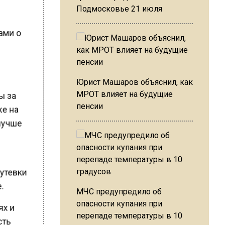
Подмосковье 21 июля
тами о
Юрист Машаров объяснил, как
МРОТ влияет на будущие
ты за
пенсии
же на
 лучше
путевки
е.
МЧС предупредило об
опасности купания при
лях и
перепаде температуры в 10
ость