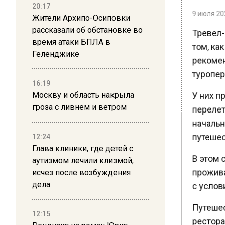
20:17
9 июля 202
Жители Архипо-Осиповки
рассказали об обстановке во
Тревел-
время атаки БПЛА в
том, как
Геленджике
рекомен
туропер
16:19
У них пр
Москву и область накрыла
гроза с ливнем и ветром
перелет
начально
путешес
12:24
Глава клиники, где детей с
В этом с
аутизмом лечили клизмой,
исчез после возбуждения
прожива
дела
с услов
Путешест
12:15
ресторан