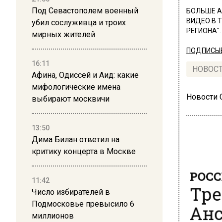
Под Севастополем военный
БОЛЬШЕ А
ВИДЕО В 
убил сослуживца и троих
РЕГИОНА".
мирных жителей
ПОДПИСЫВ
16:11
НОВОС
Афина, Одиссей и Аид: какие
мифологические имена
Новости
выбирают москвичи
13:50
Дима Билан ответил на
критику концерта в Москве
РОСС
Тре
11:42
Число избирателей в
Анс
Подмосковье превысило 6
миллионов