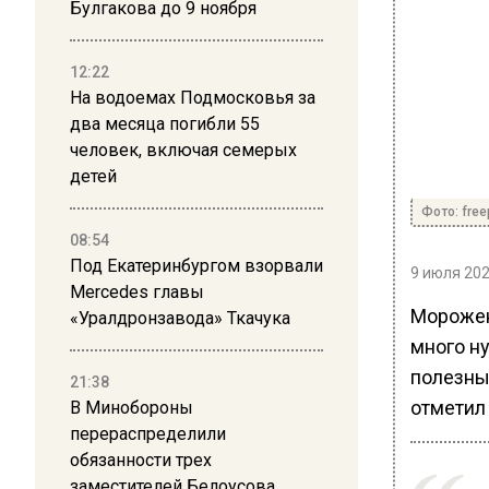
Булгакова до 9 ноября
12:22
На водоемах Подмосковья за
два месяца погибли 55
человек, включая семерых
детей
Фото: free
08:54
Под Екатеринбургом взорвали
9 июля 202
Mercedes главы
Морожено
«Уралдронзавода» Ткачука
много н
полезным
21:38
отметил
В Минобороны
перераспределили
обязанности трех
заместителей Белоусова