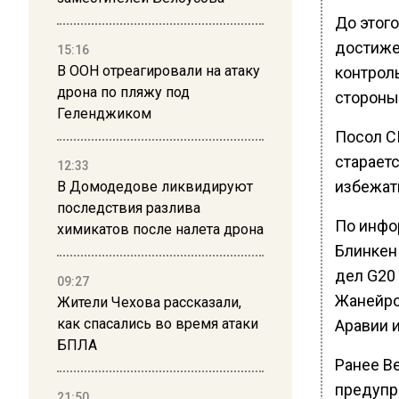
До этого
достиже
15:16
В ООН отреагировали на атаку
контрол
дрона по пляжу под
стороны
Геленджиком
Посол С
старает
12:33
избежат
В Домодедове ликвидируют
последствия разлива
По инфо
химикатов после налета дрона
Блинкен
дел G20 
09:27
Жанейро
Жители Чехова рассказали,
как спасались во время атаки
Аравии и
БПЛА
Ранее В
предупр
21:50