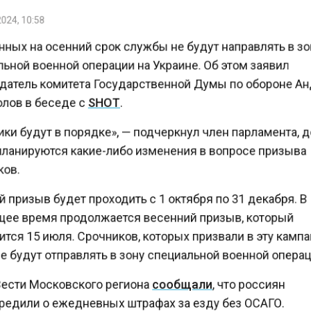
24, 10:58
ных на осенний срок службы не будут направлять в з
ьной военной операции на Украине. Об этом заявил
атель комитета Государственной Думы по обороне 
лов в беседе с
SHOT
.
и будут в порядке», — подчеркнул член парламента, 
планируются какие-либо изменения в вопросе призыв
ов.
призыв будет проходить с 1 октября по 31 декабря. 
ее время продолжается весенний призыв, который
ся 15 июля. Срочников, которых призвали в эту камп
 будут отправлять в зону специальной военной опера
ести Московского региона
сообщали
, что россиян
едили о ежедневных штрафах за езду без ОСАГО.