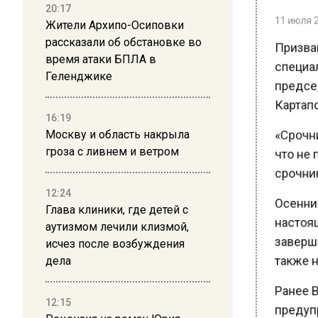
20:17
11 июля 20
Жители Архипо-Осиповки
рассказали об обстановке во
Призван
время атаки БПЛА в
специал
Геленджике
председ
Картапо
16:19
«Срочник
Москву и область накрыла
гроза с ливнем и ветром
что не 
срочник
12:24
Осенний 
Глава клиники, где детей с
настоящ
аутизмом лечили клизмой,
исчез после возбуждения
завершит
дела
также не
Ранее В
12:15
предупр