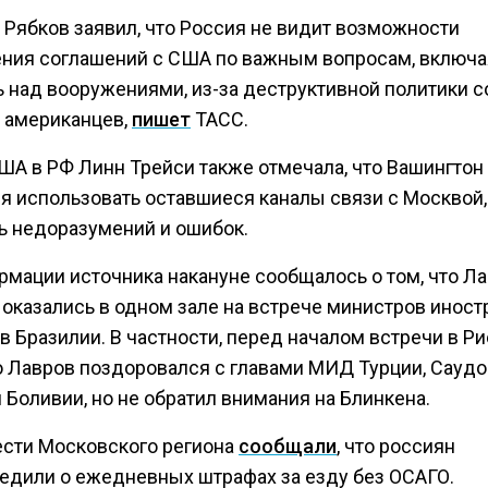
 Рябков заявил, что Россия не видит возможности
ния соглашений с США по важным вопросам, включа
ь над вооружениями, из-за деструктивной политики с
 американцев,
пишет
ТАСС.
ША в РФ Линн Трейси также отмечала, что Вашингтон
ся использовать оставшиеся каналы связи с Москвой
ь недоразумений и ошибок.
рмации источника накануне сообщалось о том, что Ла
 оказались в одном зале на встрече министров инос
в Бразилии. В частности, перед началом встречи в Ри
 Лавров поздоровался с главами МИД Турции, Сауд
 Боливии, но не обратил внимания на Блинкена.
ести Московского региона
сообщали
, что россиян
едили о ежедневных штрафах за езду без ОСАГО.