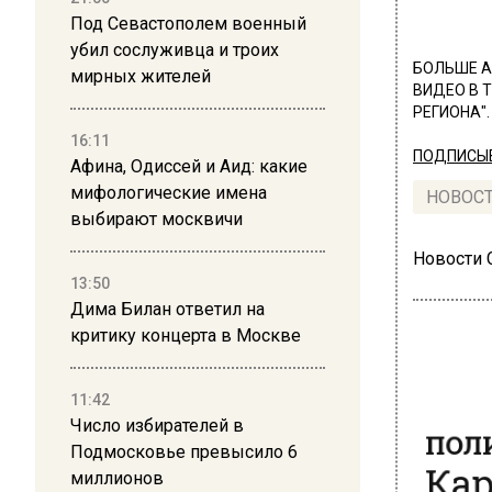
Под Севастополем военный
убил сослуживца и троих
БОЛЬШЕ А
мирных жителей
ВИДЕО В 
РЕГИОНА".
16:11
ПОДПИСЫВ
Афина, Одиссей и Аид: какие
мифологические имена
НОВОС
выбирают москвичи
Новости
13:50
Дима Билан ответил на
критику концерта в Москве
11:42
ПОЛ
Число избирателей в
Кар
Подмосковье превысило 6
миллионов