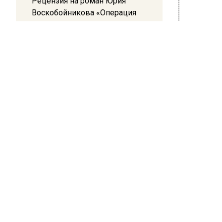
Рецензия на роман Юрия
Воскобойникова «Операция
«Пропаганда»: Политический
БОЛЬШЕ А
триллер на грани метафизики
ВИДЕО В 
РЕГИОНА".
08:45
ПОДПИСЫВ
Белгород попал под атаку
беспилотников — жители
НОВОС
слышали взрывы
Новости
ПОЛ
Кар