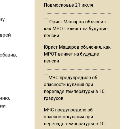
Подмосковье 21 июля
ону
Андрей
Юрист Машаров объяснил, как
МРОТ влияет на будущие
добавив,
пенсии
а
В
анию,
ции.
МЧС предупредило об
опасности купания при
перепаде температуры в 10