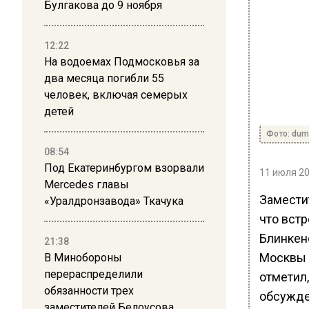
Булгакова до 9 ноября
12:22
На водоемах Подмосковья за
два месяца погибли 55
человек, включая семерых
детей
Фото: duma
08:54
Под Екатеринбургом взорвали
11 июля 20
Mercedes главы
Замести
«Уралдронзавода» Ткачука
что вст
Блинкено
21:38
Москвы 
В Минобороны
перераспределили
отметил,
обязанности трех
обсужде
заместителей Белоусова