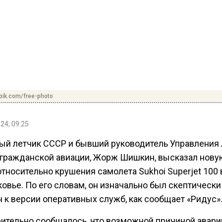
pik.com/free-photo
24, 09:25
ый летчик СССР и бывший руководитель Управления 
гражданской авиации, Жорж Шишкин, высказал нову
тносительно крушения самолета Sukhoi Superjet 100 
овье. По его словам, он изначально был скептически
 к версии оперативных служб, как сообщает «Ридус»
ительно сообщалось, что возможной причиной авари