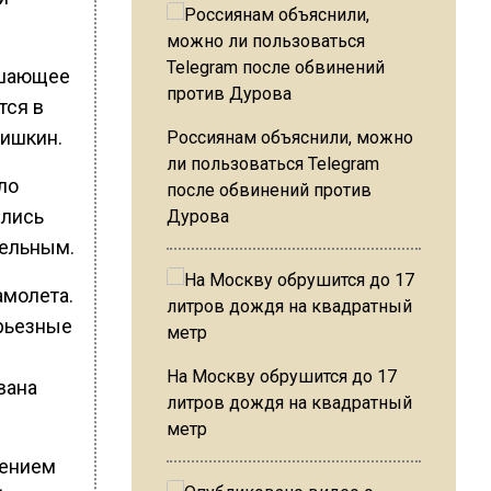
решающее
тся в
Шишкин.
Россиянам объяснили, можно
ли пользоваться Telegram
ло
после обвинений против
ились
Дурова
тельным.
амолета.
рьезные
На Москву обрушится до 17
вана
литров дождя на квадратный
метр
шением