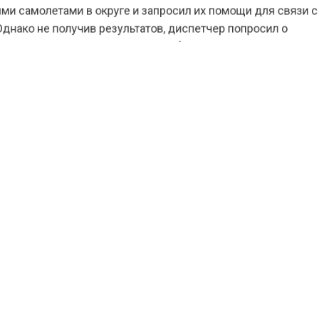
 самолетами в округе и запросил их помощи для связ
ако не получив результатов, диспетчер попросил о
ии в воздухе и на земле, чтобы выяснить, не видели
связь с которым была потеряна.
м, что SSJ-100 разбился 12 июля около Коломны. На 
 не было пассажиров, только три члена экипажа, и и
 выжить.
ести Московского региона
сообщали
, что дочь пилот
 SSJ-100 заявила, что отец не говорил о проблемах с
м.
КТУАЛЬНЫХ НОВОСТЕЙ И ЭКСКЛЮЗИВНЫХ
ПОДПИ
ТЕЛЕГРАМ-КАНАЛЕ "ВЕСТИ МОСКОВСКОГО