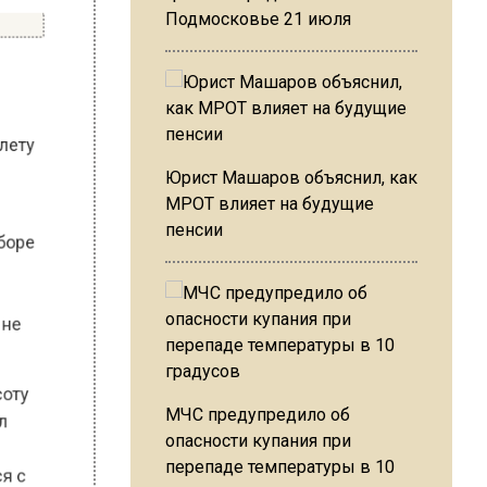
Подмосковье 21 июля
 полету
Юрист Машаров объяснил, как
МРОТ влияет на будущие
 наборе
пенсии
ти
о
тов не
 высоту
МЧС предупредило об
рдил
опасности купания при
ера
перепаде температуры в 10
ться с