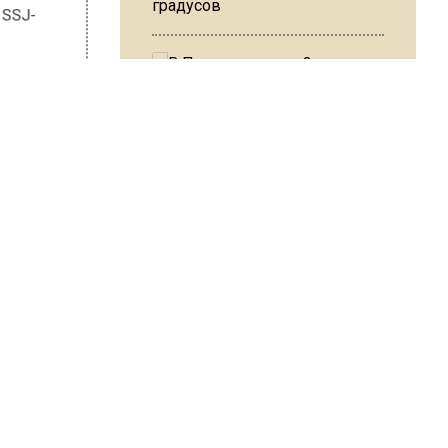
градусов
и с SSJ-
 ли они
В Подмосковье с 3 августа
борту
повысят тарифы на платные
м не
парковки
а
Из-за ливня и грозы в Москве
могут отменить рейсы
ШИСЬ!