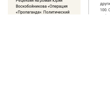
Рецензия на роман Юрия
другими
Воскобойникова «Операция
«Пропаганда»: Политический
100. Одн
триллер на грани метафизики
наблюден
лайнер, 
08:45
Напомни
Белгород попал под атаку
беспилотников — жители
самолета
слышали взрывы
удалось
Ранее В
упавшего
лайнеро
БОЛЬШЕ А
ВИДЕО В 
РЕГИОНА".