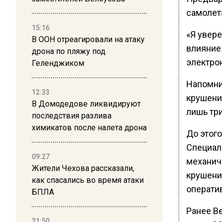
самолет
15:16
«Я увере
В ООН отреагировали на атаку
влияние 
дрона по пляжу под
электро
Геленджиком
Напомни
12:33
крушени
В Домодедове ликвидируют
лишь три
последствия разлива
химикатов после налета дрона
До этог
Специал
09:27
механич
Жители Чехова рассказали,
крушени
как спасались во время атаки
операти
БПЛА
Ранее В
21:50