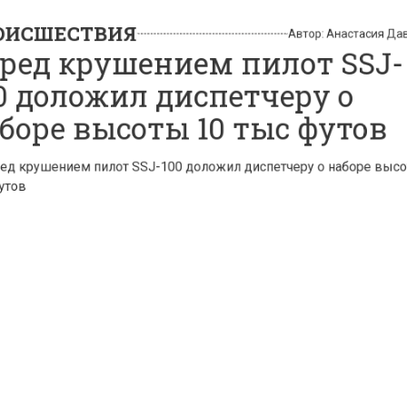
 доложил диспетчеру о
оре высоты 10 тыс футо
нтство «Москва»/Тихонова Пелагия