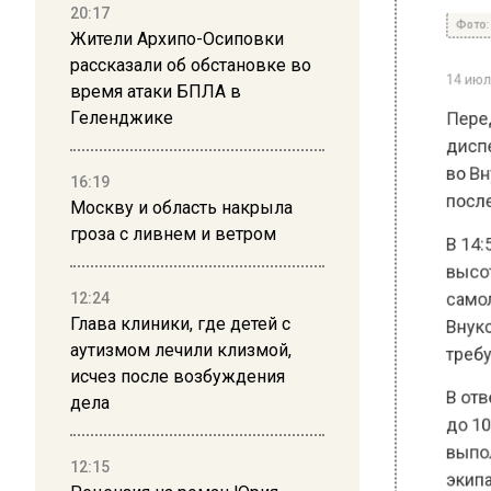
20:17
Жители Архипо-Осиповки
14 июля 20
рассказали об обстановке во
Перед к
время атаки БПЛА в
диспетч
Геленджике
во Внук
последн
16:19
Москву и область накрыла
В 14:57
гроза с ливнем и ветром
высоты,
самолета
12:24
Внуково
Глава клиники, где детей с
требуетс
аутизмом лечили клизмой,
исчез после возбуждения
В ответ
дела
до 10 т
выполне
12:15
экипаж н