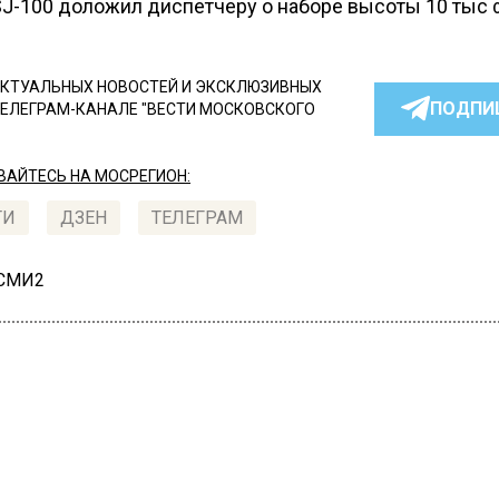
SJ-100 доложил диспетчеру о наборе высоты 10 тыс 
КТУАЛЬНЫХ НОВОСТЕЙ И ЭКСКЛЮЗИВНЫХ
ПОДПИ
ТЕЛЕГРАМ-КАНАЛЕ "ВЕСТИ МОСКОВСКОГО
АЙТЕСЬ НА МОСРЕГИОН:
ТИ
ДЗЕН
ТЕЛЕГРАМ
 СМИ2
СШЕСТВИЯ
Автор:
Анастасия
ед крушением пилот SS