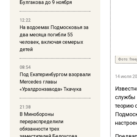
Булгакова до 9 ноября
12:22
На водоемах Подмосковья за
два месяца погибли 55
человек, включая семерых
детей
Фото: free
08:54
Под Екатеринбургом взорвали
14 июля 20
Mercedes главы
Известн
«Уралдронзавода» Ткачука
службы 
теорию о
21:38
Подмоск
В Минобороны
перераспределили
настроен
обязанности трех
Предвар
заместителей Белоусова