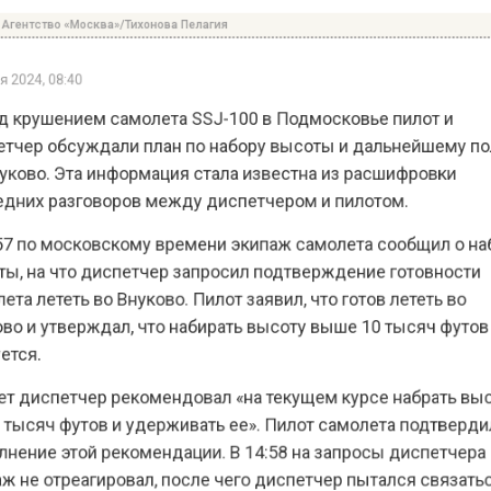
24, 08:40
рушением самолета SSJ-100 в Подмосковье пилот и
ер обсуждали план по набору высоты и дальнейшему
ово. Эта информация стала известна из расшифровки
их разговоров между диспетчером и пилотом.
 по московскому времени экипаж самолета сообщил о
 на что диспетчер запросил подтверждение готовнос
 лететь во Внуково. Пилот заявил, что готов лететь в
 и утверждал, что набирать высоту выше 10 тысяч фу
я.
 диспетчер рекомендовал «на текущем курсе набрать
ысяч футов и удерживать ее». Пилот самолета подтве
ние этой рекомендации. В 14:58 на запросы диспетч
е отреагировал, после чего диспетчер пытался связа