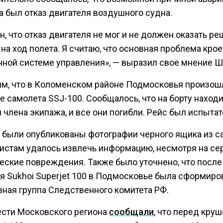
а был отказ двигателя воздушного судна.
н, что отказ двигателя не мог и не должен оказать 
на ход полета. Я считаю, что основная проблема крое
нной системе управления», — выразил свое мнение 
м, что в Коломенском районе Подмосковья произош
е самолета SSJ-100. Сообщалось, что на борту наход
 члена экипажа, и все они погибли. Рейс был испыта
о были опубликованы фотографии черного ящика из с
истам удалось извлечь информацию, несмотря на се
еские повреждения. Также было уточнено, что после
я Sukhoi Superjet 100 в Подмосковье была сформиро
вная группа Следственного комитета РФ.
ести Московского региона
сообщали
, что перед кру