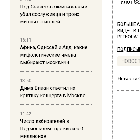
пилот S
Под Севастополем военный
убил сослуживца и троих
мирных жителей
БОЛЬШЕ А
ВИДЕО В 
РЕГИОНА".
16:11
Афина, Одиссей и Аид: какие
ПОДПИСЫВ
мифологические имена
НОВОС
выбирают москвичи
Новости
13:50
Дима Билан ответил на
критику концерта в Москве
11:42
Число избирателей в
ПРОИ
Подмосковье превысило 6
Пер
миллионов