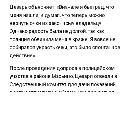
Цезарь объясняет: «Вначале я был рад, что
меня нашли, и думал, что теперь можно
вернуть очки их законному владельцу.
Однако радость была недолгой, так как
полиция обвинила меня в краже. Я вовсе не
собирался украсть очки, это было спонтанное
действие».
После проведения допроса в полицейском
участке в районе Марьино, Цезаря отвезли в
Следственный комитет для дачи показаний,
а затем отпустили с обещанием дождаться
дальнейших инструкций.
Ранее Вести Московского региона
сообщали
, что в Москве задержали
подозреваемого в поджоге релейного шкафа