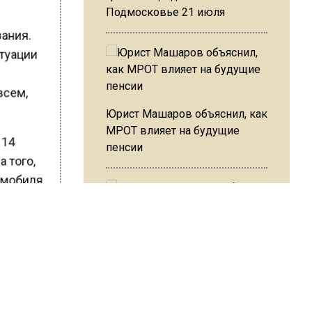
Подмосковье 21 июля
зания.
итуации
ь
всем,
Юрист Машаров объяснил, как
МРОТ влияет на будущие
 14
пенсии
а того,
омобиля,
 На их
атуры,
 спасти
МЧС предупредило об
опасности купания при
перепаде температуры в 10
вым