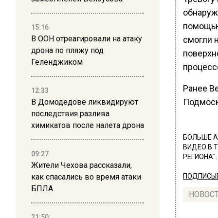
обнаруж
помощью
15:16
В ООН отреагировали на атаку
смогли 
дрона по пляжу под
поверхн
Геленджиком
процесс
Ранее В
12:33
Подмоск
В Домодедове ликвидируют
последствия разлива
химикатов после налета дрона
БОЛЬШЕ А
ВИДЕО В 
09:27
РЕГИОНА".
Жители Чехова рассказали,
как спасались во время атаки
ПОДПИСЫВ
БПЛА
НОВОС
21:50