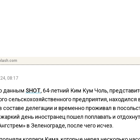
plash.com
24, 08:17
о данным
SHOT
, 64-летний Ким Кум Чоль, представи
ого сельскохозяйственного предприятия, находился 
в составе делегации и временно проживал в посольс
 жаркий день иностранец пошел поплавать и отдохнут
нгстрем» в Зеленограде, после чего исчез.
 подняли коллеги Кима, которые через несколько час