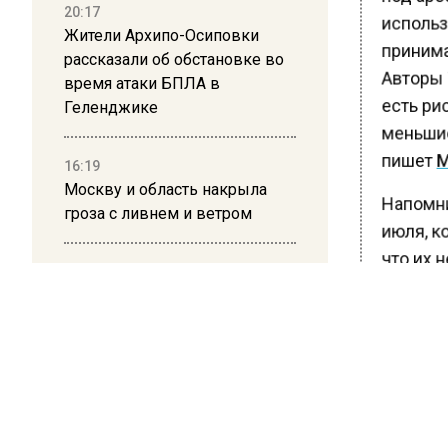
20:17
использ
Жители Архипо-Осиповки
принима
рассказали об обстановке во
Авторы T
время атаки БПЛА в
есть рис
Геленджике
меньшие
пишет
М
16:19
Москву и область накрыла
Напомни
гроза с ливнем и ветром
июля, ко
что их н
12:24
оставив 
Глава клиники, где детей с
глазах 
аутизмом лечили клизмой,
причем 
исчез после возбуждения
дела
его не у
По свед
12:15
обостри