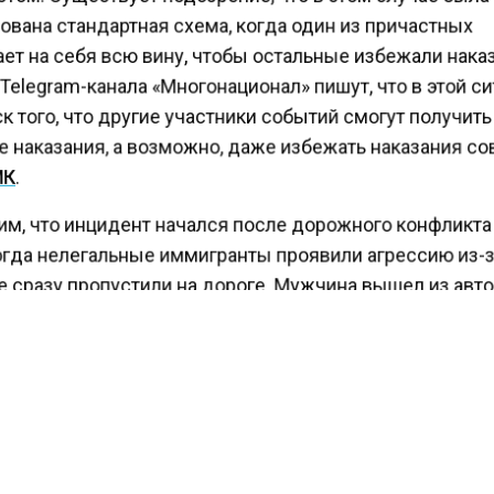
ована стандартная схема, когда один из причастных
ет на себя всю вину, чтобы остальные избежали нака
elegram-канала «Многонационал» пишут, что в этой с
к того, что другие участники событий смогут получит
 наказания, а возможно, даже избежать наказания со
К
.
м, что инцидент начался после дорожного конфликта
гда нелегальные иммигранты проявили агрессию из-з
е сразу пропустили на дороге. Мужчина вышел из авт
жену и ребенка в машине, чтобы разрешить ситуацию.
нападавшие атаковали мужчину с использованием арм
сзади. Медицинская помощь была оказана быстро, но
далось.
ениям Readovka, следователи считают, что конфликт
лся из-за действий русского мужчины, который пер