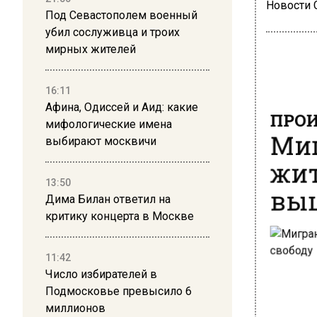
Новости
Под Севастополем военный
убил сослуживца и троих
мирных жителей
16:11
ПРОИ
Афина, Одиссей и Аид: какие
Миг
мифологические имена
выбирают москвичи
жит
выш
13:50
Дима Билан ответил на
критику концерта в Москве
11:42
Число избирателей в
Подмосковье превысило 6
миллионов