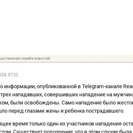
ественная служба новостей
24, 07:22
о информации, опубликованной в Telegram-канале Rea
 трех нападавших, совершивших нападение на мужчин
ом, были освобождены. Само нападение было жесто
ло перед глазами жены и ребенка пострадавшего.
ящее время только один из участников нападения ост
том. Существует подозрение, что в этом случае была