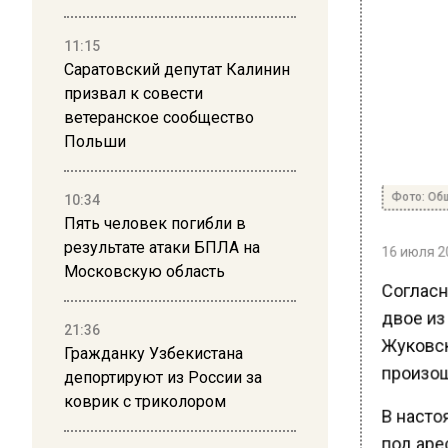
11:15
Саратовский депутат Калинин
призвал к совести
ветеранское сообщество
Польши
Фото: Общ
10:34
Пять человек погибли в
16 июля 20
результате атаки БПЛА на
Московскую область
Согласн
двое из
21:36
Жуковск
Гражданку Узбекистана
произош
депортируют из России за
коврик с триколором
В насто
под арес