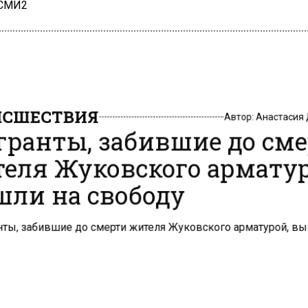
 СМИ2
СШЕСТВИЯ
Автор:
Анастасия
ранты, забившие до см
еля Жуковского армату
ли на свободу