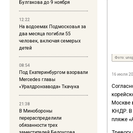
Булгакова до 9 ноября
12:22
На водоемах Подмосковья за
два месяца погибли 55
человек, включая семерых
детей
Фото: uns
08:54
Под Екатеринбургом взорвали
16 июля 20
Mercedes главы
Согласн
«Уралдронзавода» Ткачука
корейск
Москве 
21:38
КНДР. В
В Минобороны
перераспределили
пляже «А
обязанности трех
Тревогу
заместителей Белоусова