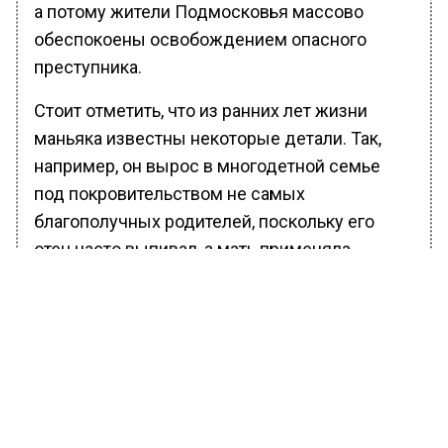
а потому жители Подмосковья массово
обеспокоены освобождением опасного
преступника.
Стоит отметить, что из ранних лет жизни
маньяка известны некоторые детали. Так,
например, он вырос в многодетной семье
под покровительством не самых
благополучных родителей, поскольку его
отец часто выпивал, а мать применяла
насильственные виды воспитания.
Ранее Вести Московского региона
сообщали
, что в Москве и регионах число
экстремистских преступлений мигрантов
выросло на 55%.