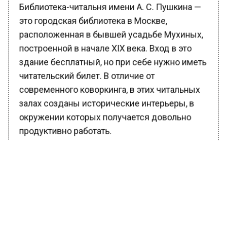
расположенная в бывшей усадьбе Мухиных,
построенной в начале XIX века. Вход в это
здание бесплатный, но при себе нужно иметь
читательский билет. В отличие от
современного коворкинга, в этих читальных
залах созданы исторические интерьеры, в
окружении которых получается довольно
продуктивно работать.
Фото: freepik.com/pushkinmoslib.ru
А если вы решили устроить себе небольшой
перерыв от работы, то сможете посетить
литературный или музыкальный вечер в этом
же здании. Кроме того, у вас будет
бесплатный доступ к Национальной