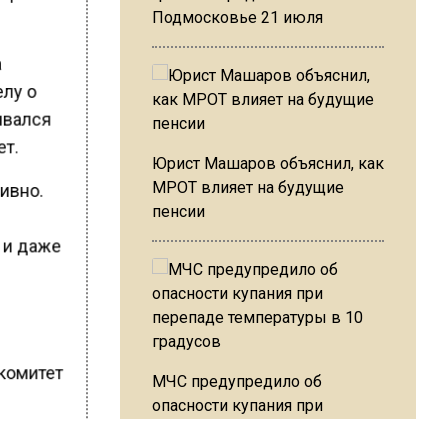
Подмосковье 21 июля
а
елу о
ивался
ет.
Юрист Машаров объяснил, как
МРОТ влияет на будущие
ивно.
пенсии
 и даже
 комитет
МЧС предупредило об
опасности купания при
перепаде температуры в 10
дет