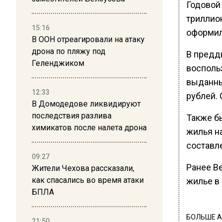
Годовой 
триллио
15:16
оформили
В ООН отреагировали на атаку
дрона по пляжу под
В предд
Геленджиком
восполь
выданны
12:33
рублей.
В Домодедове ликвидируют
последствия разлива
Также б
химикатов после налета дрона
жилья н
составле
09:27
Ранее В
Жители Чехова рассказали,
как спасались во время атаки
жилье в 
БПЛА
БОЛЬШЕ А
21:50