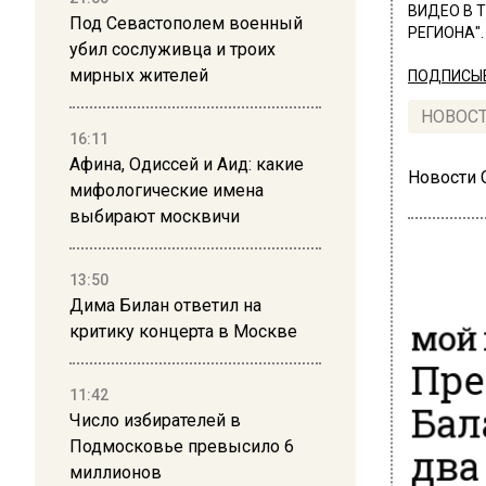
ВИДЕО В 
Под Севастополем военный
РЕГИОНА".
убил сослуживца и троих
мирных жителей
ПОДПИСЫВ
НОВОС
16:11
Афина, Одиссей и Аид: какие
Новости
мифологические имена
выбирают москвичи
13:50
Дима Билан ответил на
МОЙ 
критику концерта в Москве
Пре
11:42
Бал
Число избирателей в
два
Подмосковье превысило 6
миллионов