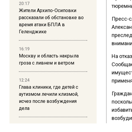
20:17
тюремный
Жители Архипо-Осиповки
рассказали об обстановке во
Пресс-с
время атаки БПЛА в
Алексан
Геленджике
преслед
внимани
16:19
На отка
Москву и область накрыла
гроза с ливнем и ветром
Сообщает
имущест
применя
12:24
Глава клиники, где детей с
Граждан
аутизмом лечили клизмой,
исчез после возбуждения
поскольк
дела
избавит
возбуди
12:15
Юрист Г