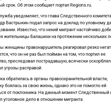
 срок. Об этом сообщает портал Regions.ru.
лужба уведомляет, что глава Следственного комитет
др Бастрыкин подал запрос на доклад по уловному д
овании. Известно, что некий мигрант настойчиво доб
я жительницы Балашихи на протяжении нескольких л
зы женщины правонарушитель реагировал резко негат
ся, что он не раз был пойман на том, что портил ее
во, преследовал пострадавшую, всячески оскорблял
л угрозы расправой.
ка обратилась в органы правоохранительной власти,
у боялась за свою жизнь, однако это не помогло ей
ься от поклонника. На данный момент Следственный
л уголовное дело в отношении мигранта.
ульназ Измайлова заключила, что злоумышленник бу