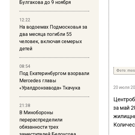
Булгакова до 9 ноября
12:22
На водоемах Подмосковья за
два месяца погибли 55
человек, включая семерых
детей
08:54
Фото: mos
Под Екатеринбургом взорвали
Mercedes главы
«Уралдронзавода» Ткачука
20 июля 20
Центроб
21:38
за май 2
В Минобороны
жилищны
перераспределили
Количес
обязанности трех
заместителей Белоусова