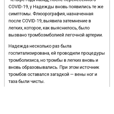
COVID-19, у Надежды вновь появились те же
симптомы. Флюорография, назначенная
после COVID-19, выявила затемнение в
легких, которое, как выяснилось, было
вызвано тромбоэмболией легочной артерии.
Надежда несколько раз была
госпитализирована, ей проводили процедуры
тромболизиса, но тромбы в легких вновь и
вновь образовывались. При этом источник
тромбов оставался загадкой — вены ног и
таза были чисты.
«Впоследствии стало ясно, что
Надежда относится к редкой
категории пациентов, у