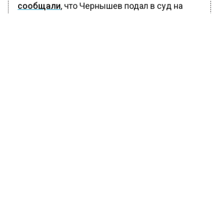
сообщали
, что Чернышев подал в суд на
застройщика из-за московской квартиры
покойной Заворотнюк.
БОЛЬШЕ АКТУАЛЬНЫХ НОВОСТЕЙ И ЭКСКЛЮЗИВНЫХ
ВИДЕО В ТЕЛЕГРАМ-КАНАЛЕ "ВЕСТИ МОСКОВСКОГО
РЕГИОНА".
ПОДПИШИСЬ!
ПОДПИСЫВАЙТЕСЬ НА МОСРЕГИОН:
НОВОСТИ
ДЗЕН
ТЕЛЕГРАМ
Новости СМИ2