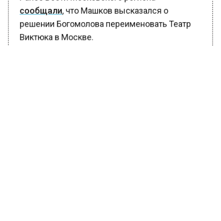
Ранее Вести Московского региона
сообщали
, что Машков высказался о
решении Богомолова переименовать Театр
Виктюка в Москве.
БОЛЬШЕ АКТУАЛЬНЫХ НОВОСТЕЙ И ЭКСКЛЮЗИВНЫХ
ВИДЕО В ТЕЛЕГРАМ-КАНАЛЕ "ВЕСТИ МОСКОВСКОГО
РЕГИОНА".
ПОДПИШИСЬ!
ПОДПИСЫВАЙТЕСЬ НА МОСРЕГИОН:
НОВОСТИ
ДЗЕН
ТЕЛЕГРАМ
Новости СМИ2