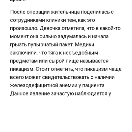
После операции жительница поделилась с
сотрудниками клиники тем, как это
произошло. Девочка отметила, что в какой-то
момент она сильно задумалась и начала
грызть пупырчатый пакет. Медики
заключили, что тяга к несъедобным
предметам или сырой пище называется
пикацизм. Стоит отметить, что пикацизм чаще
всего может свидетельствовать о наличии
железодефицитной анемии у пациента.
Данное явление зачастую наблюдается у
детей и беременных женщин.
Ранее Вести Московского региона
сообщали
, что машинист крана и дачник
скончались от удара током в Подмосковье.