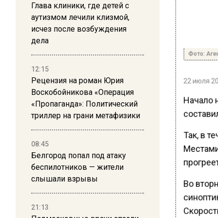
Глава клиники, где детей с
аутизмом лечили клизмой,
исчез после возбуждения
дела
Фото: Аге
12:15
Рецензия на роман Юрия
22 июля 20
Воскобойникова «Операция
Начало 
«Пропаганда»: Политический
состави
триллер на грани метафизики
Так, в т
08:45
Местами
Белгород попал под атаку
прогреет
беспилотников — жители
слышали взрывы
Во втор
синопти
21:13
Скорость