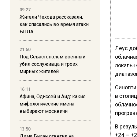
09:27
Жители Чехова рассказали,
как спасались во время атаки
БПЛА
Леус до
21:50
облачна
Под Севастополем военный
убил сослуживца и троих
локальн
мирных жителей
диапазон
Синоптик
16:11
в столи
Афина, Одиссей и Аид: какие
мифологические имена
облачно
выбирают москвичи
прогрева
В резуль
13:50
+24 — +
Дима Билан ответил на