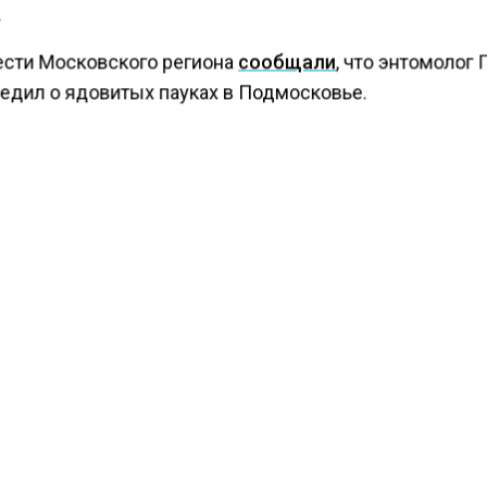
.
ести Московского региона
сообщали
, что энтомолог
едил о ядовитых пауках в Подмосковье.
КТУАЛЬНЫХ НОВОСТЕЙ И ЭКСКЛЮЗИВНЫХ
ПОДПИ
ТЕЛЕГРАМ-КАНАЛЕ "ВЕСТИ МОСКОВСКОГО
АЙТЕСЬ НА МОСРЕГИОН:
ТИ
ДЗЕН
ТЕЛЕГРАМ
 СМИ2