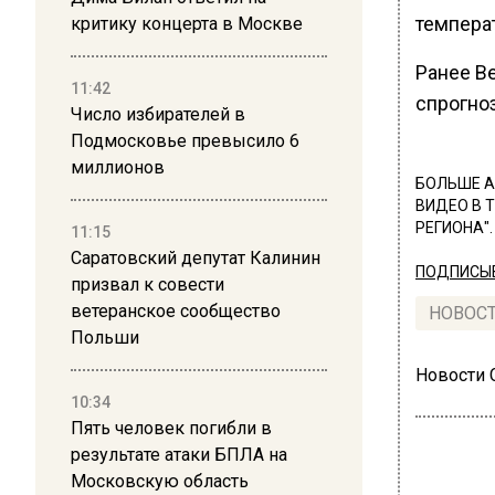
температ
критику концерта в Москве
Ранее В
11:42
спрогноз
Число избирателей в
Подмосковье превысило 6
миллионов
БОЛЬШЕ А
ВИДЕО В 
РЕГИОНА".
11:15
Саратовский депутат Калинин
ПОДПИСЫВ
призвал к совести
ветеранское сообщество
НОВОС
Польши
Новости
10:34
Пять человек погибли в
результате атаки БПЛА на
Московскую область