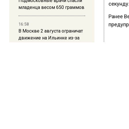
Подмосковные врачи спасли
секунду
младенца весом 650 граммов
Ранее В
предупр
16:58
В Москве 2 августа ограничат
движение на Ильинке из-за
праздника
БОЛЬШЕ А
ВИДЕО В 
РЕГИОНА".
ПОДПИСЫВ
НОВОС
Новости