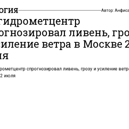
ОГИЯ
Автор:
Анфиса
гидрометцентр
огнозировал ливень, гр
силение ветра в Москве 
ля