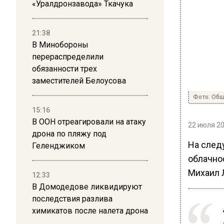
«Уралдронзавода» Ткачука
21:38
В Минобороны
перераспределили
обязанности трех
заместителей Белоусова
Фото: Общ
15:16
В ООН отреагировали на атаку
22 июля 20
дрона по пляжу под
На след
Геленджиком
облачно
Михаил 
12:33
В Домодедове ликвидируют
последствия разлива
химикатов после налета дрона