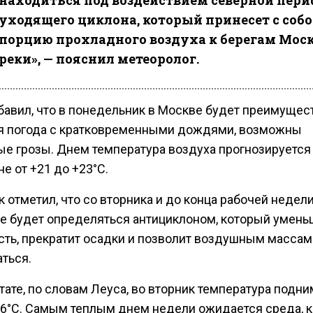
находиться под воздействием северной пер
уходящего циклона, который принесет с соб
порцию прохладного воздуха к берегам Мос
реки», — пояснил метеоролог.
бавил, что в понедельник в Москве будет преимущес
я погода с кратковременными дождями, возможны
ые грозы. Днем температура воздуха прогнозируется
е от +21 до +23°C.
 отметил, что со вторника и до конца рабочей недел
це будет определяться антициклоном, который умень
сть, прекратит осадки и позволит воздушным массам
ться.
тате, по словам Леуса, во вторник температура подн
26°C. Самым теплым днем недели ожидается среда, к