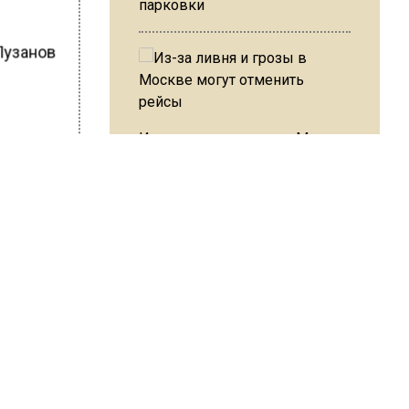
парковки
 Пузанов
Из-за ливня и грозы в Москве
могут отменить рейсы
ШИСЬ!
В ОП предложили ввести
допвыплату для россиян
после 70 лет