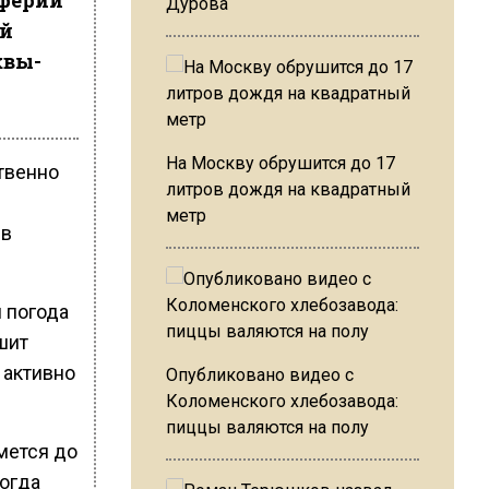
иферии
Дурова
ой
квы-
На Москву обрушится до 17
твенно
литров дождя на квадратный
метр
 в
и погода
шит
 активно
Опубликовано видео с
Коломенского хлебозавода:
пиццы валяются на полу
имется до
огда