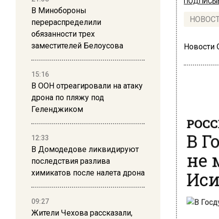
ПОДПИСЫВ
В Минобороны
НОВОС
перераспределили
обязанности трех
заместителей Белоусова
Новости
15:16
В ООН отреагировали на атаку
дрона по пляжу под
Геленджиком
РОСС
В Г
12:33
не 
В Домодедове ликвидируют
последствия разлива
Иси
химикатов после налета дрона
09:27
Жители Чехова рассказали,