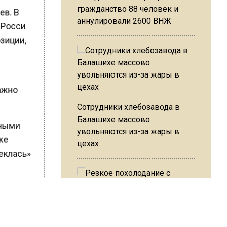
гражданство 88 человек и
ев. В
аннулировали 2600 ВНЖ
о Росси
озиции,
важно
Сотрудники хлебозавода в
Балашихе массово
нными
увольняются из-за жары в
аже
цехах
реклась»
еред
Резкое похолодание с