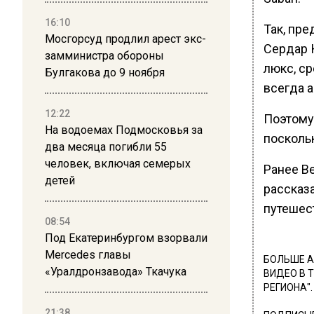
16:10
Так, пр
Мосгорсуд продлил арест экс-
Сердар 
замминистра обороны
люкс, ср
Булгакова до 9 ноября
всегда а
12:22
Поэтому
На водоемах Подмосковья за
поскольк
два месяца погибли 55
человек, включая семерых
Ранее В
детей
рассказ
путешес
08:54
Под Екатеринбургом взорвали
Mercedes главы
БОЛЬШЕ А
«Уралдронзавода» Ткачука
ВИДЕО В 
РЕГИОНА".
21:38