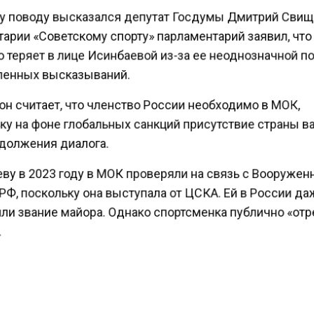
у поводу высказался депутат Госдумы Дмитрий Свищ
арии «Советскому спорту» парламентарий заявил, чт
 теряет в лице Исинбаевой из-за ее неоднозначной п
енных высказываний.
н считает, что членство России необходимо в МОК,
ку на фоне глобальных санкций присутствие страны 
должения диалога.
ву в 2023 году в МОК проверяли на связь с Вооруже
РФ, поскольку она выступала от ЦСКА. Ей в России д
ли звание майора. Однако спортсменка публично «от
ногие подумали, что Исинбаева хочет выслужиться п
 лишь бы остаться в комитете.