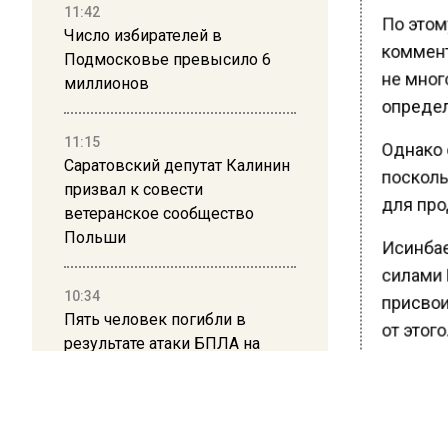
11:42
По этом
Число избирателей в
коммент
Подмосковье превысило 6
не много
миллионов
определ
11:15
Однако о
Саратовский депутат Калинин
посколь
призвал к совести
для про
ветеранское сообщество
Польши
Исинбае
силами 
10:34
присвои
Пять человек погибли в
от этого.
результате атаки БПЛА на
Московскую область
Тогда м
Западом,
21:36