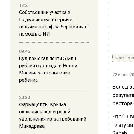
13:21
Собственник участка в
Подмосковье впервые
получил штраф за борщевик с
помощью ИИ
09:46
Суд взыскал почти 5 млн
Фото: PxH
рублей с детсада в Новой
Москве за отравление
22 июля 20
ребенка
Вслед за
результа
20:30
рестора
Фармацевты Крыма
оказались под угрозой
Чтобы в
увольнения из-за требований
плату за
Минздрава
Sabah.