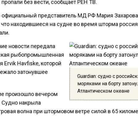
пропали без вести, сообщает РЕН ТВ.
о официальный представитель МД РФ Мария Захаров
, что находившиеся на судне во время шторма россия
али.
ие новости передала
ская рыбопромышленная
 Ervik Havfiske, которой
ежало затонувшее
Guardian: судно с российс
моряками на борту затону
Атлантическом океане
е произошло вечером
. Судно накрыла
ровая волна при штормовом ветре силой в 65 киломе
борту были27 человек: россияне, испанцы, перуанцы,
цы и индонезийцы. Сначала сообщалось о гибели во
 но сейчас число жертв достигло девяти моряков.