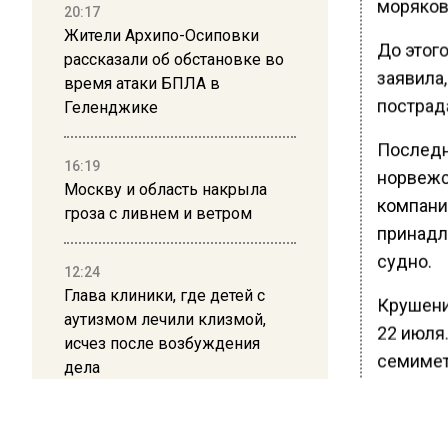
моряков 
20:17
Жители Архипо-Осиповки
До этог
рассказали об обстановке во
заявила
время атаки БПЛА в
пострад
Геленджике
Последн
16:19
норвеж
Москву и область накрыла
компания
гроза с ливнем и ветром
принадл
судно.
12:24
Глава клиники, где детей с
Крушени
аутизмом лечили клизмой,
22 июля
исчез после возбуждения
семимет
дела
час. На 
уругвай
12:15
человек,