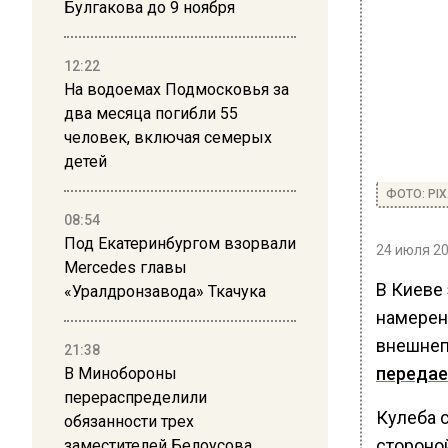
Булгакова до 9 ноября
12:22
На водоемах Подмосковья за
два месяца погибли 55
человек, включая семерых
детей
ФОТО: PI
08:54
Под Екатеринбургом взорвали
24 июля 20
Mercedes главы
В Киеве
«Уралдронзавода» Ткачука
намерен
внешнеп
21:38
передае
В Минобороны
перераспределили
Кулеба с
обязанности трех
стороно
заместителей Белоусова