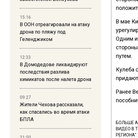
положит
15:16
В мае К
В ООН отреагировали на атаку
урегули
дрона по пляжу под
Одним и
Геленджиком
стороны
путем.
12:33
В Домодедове ликвидируют
Кулеба с
последствия разлива
придают
химикатов после налета дрона
Ранее В
09:27
пособни
Жители Чехова рассказали,
как спасались во время атаки
БПЛА
БОЛЬШЕ А
ВИДЕО В 
РЕГИОНА".
21:50