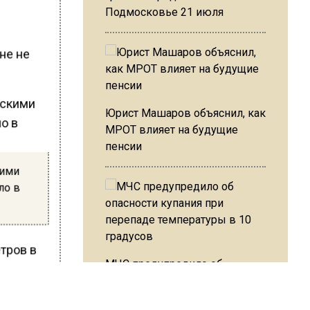
Подмосковье 21 июля
а
не не
Юрист Машаров объяснил, как
МРОТ влияет на будущие
пенсии
кими
ло в
тров в
МЧС предупредило об
опасности купания при
сьмерых
перепаде температуры в 10