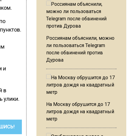
иком.
по
пунктов.
Россиянам объяснили, можно
ли пользоваться Telegram
им
после обвинений против
Дурова
м и
й в
ь улики.
На Москву обрушится до 17
литров дождя на квадратный
метр
ШИСЬ!