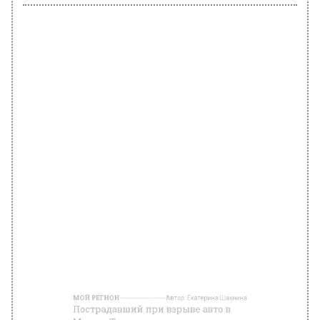
МОЙ РЕГИОН
Автор:
Екатерина Шахнина
Пострадавший при взрыве авто в
Москве Торгашов соорудил жгуты
из рубашки и выжил
Фото: Unsplash.com Matt Hearne