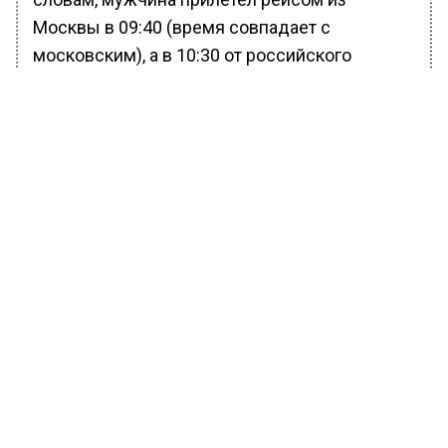
Москвы в 09:40 (время совпадает с
московским), а в 10:30 от российского
отделения Интерпола поступила информация
о розыске россиянина по имени Евгений
Серебряков, связанного с подрывом авто в
Москве с использованием бомбы.
В Замоскворецком суде Москвы РИА
Новости уточнили, что Серебрякову
предъявлены обвинения в незаконном
обороте взрывных устройств и покушении на
убийство двух или более человек.
Ранее Вести Московского
региона
сообщали
, что Серебряков
участвовал в московских нелегальных