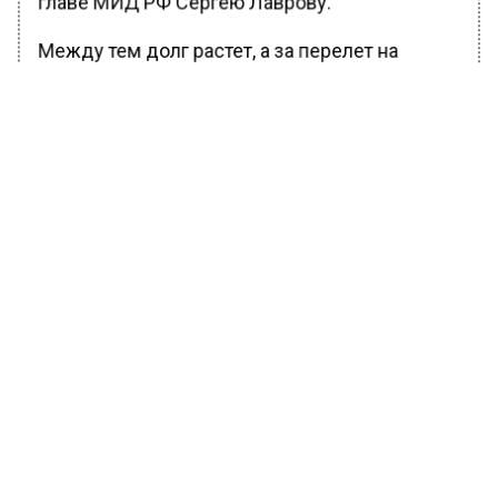
главе МИД РФ Сергею Лаврову.
Между тем долг растет, а за перелет на
санавиации требуют порядка 90 миллионов
рублей, таких денег у семьи нет. Если бы
даже они оформили кредит, для простых
россиян это непосильная ноша, пишет
издание.
Ранее Вести Московского региона
сообщали
, что российских спортсменов
хотят обязать приносить присягу и знать гимн
РФ.
БОЛЬШЕ АКТУАЛЬНЫХ НОВОСТЕЙ И ЭКСКЛЮЗИВНЫХ
ВИДЕО В ТЕЛЕГРАМ-КАНАЛЕ "ВЕСТИ МОСКОВСКОГО
РЕГИОНА".