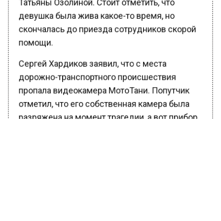
Татьяны Озолиной. Стоит отметить, что
девушка была жива какое-то время, но
скончалась до приезда сотрудников скорой
помощи.
Сергей Хардиков заявил, что с места
дорожно-транспортного происшествия
пропала видеокамера МотоТани. Попутчик
отметил, что его собственная камера была
разряжена на момент трагедии, а вот прибор
Озолиной магическим образом исчез.
Хардиков уточнил, что попытки найти ее
успехом не увенчались.
Ранее Вести Московского региона
сообщали
, что обвиняемые в организации
теракта в «Шереметьево» призывали других к