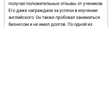
получал положительные отзывы от учеников.
Его даже награждали за успехи в изучении
английского. Он также пробовал заниматься
бизнесом и не имел долгов. По одной из
версий, у него была страсть к деньгам,
возможно, на грани патологии, и он мог
оказаться в странной компании.
Согласно данным, его девушка Кристина, с
которой «РГ» пока не удалось связаться,
также недавно чувствовала себя плохо.
Сотрудники следствия предполагают, что
Миссюра мог отравить как минимум пятерых
человек из своего окружения, четверо из
которых выжили.
Следствие рассматривает различные