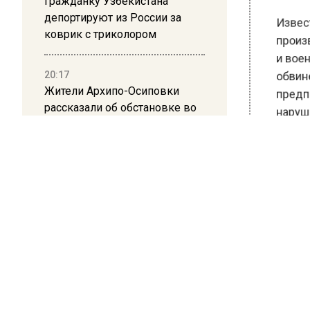
Гражданку Узбекистана
депортируют из России за
Известн
коврик с триколором
произво
и военн
20:17
обвинен
Жители Архипо-Осиповки
предпри
рассказали об обстановке во
нарушен
время атаки БПЛА в
Геленджике
На данн
и пытает
обвинен
ложными
ситуации
Ранее В
назвал 