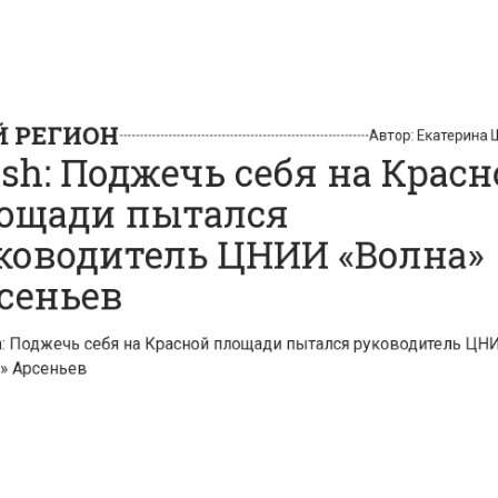
РЕГИОН
Автор:
Екатери
h: Поджечь себя на Крас
щади пытался
оводитель ЦНИИ «Волна
еньев