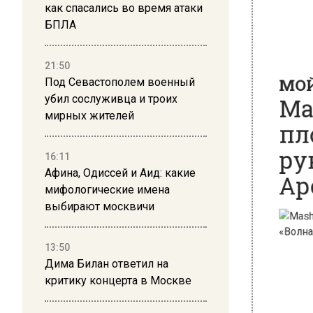
как спасались во время атаки
БПЛА
МОЙ 
Mas
21:50
пло
Под Севастополем военный
убил сослуживца и троих
рук
мирных жителей
Арс
16:11
Афина, Одиссей и Аид: какие
мифологические имена
выбирают москвичи
13:50
Дима Билан ответил на
критику концерта в Москве