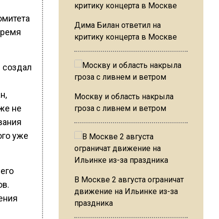
омитета
Дима Билан ответил на
время
критику концерта в Москве
 создал
н,
Москву и область накрыла
же не
гроза с ливнем и ветром
вания
ого уже
 его
В Москве 2 августа ограничат
ов.
движение на Ильинке из-за
ения
праздника