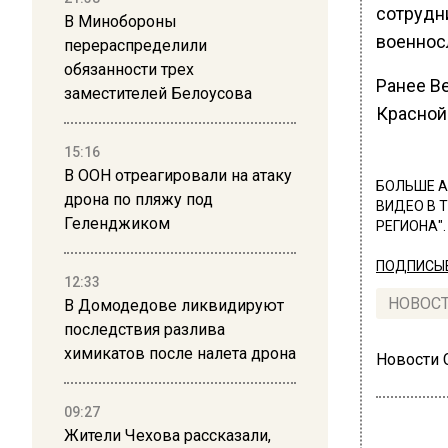
сотрудн
В Минобороны
военнос
перераспределили
обязанности трех
Ранее В
заместителей Белоусова
Красной
15:16
В ООН отреагировали на атаку
БОЛЬШЕ А
дрона по пляжу под
ВИДЕО В 
Геленджиком
РЕГИОНА".
ПОДПИСЫВ
12:33
НОВОС
В Домодедове ликвидируют
последствия разлива
химикатов после налета дрона
Новости
09:27
Жители Чехова рассказали,