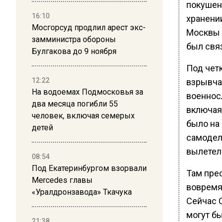
покушен
16:10
хранени
Мосгорсуд продлил арест экс-
Москвы 
замминистра обороны
был связ
Булгакова до 9 ноября
Под чет
12:22
взрывча
На водоемах Подмосковья за
военнос
два месяца погибли 55
включая
человек, включая семерых
было на
детей
самодел
вылетел
08:54
Под Екатеринбургом взорвали
Там прес
Mercedes главы
вовремя
«Уралдронзавода» Ткачука
Сейчас 
могут б
21:38