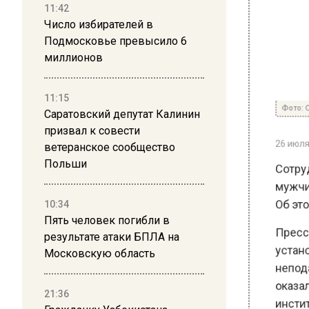
11:42
Число избирателей в
Подмосковье превысило 6
миллионов
Фото: Общ
11:15
Саратовский депутат Калинин
26 июля 20
призвал к совести
ветеранское сообщество
Сотрудн
Польши
мужчины
Об этом
10:34
Пять человек погибли в
Пресс-с
результате атаки БПЛА на
установ
Московскую область
неподал
оказалс
21:36
институ