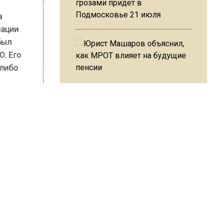
грозами придет в
Подмосковье 21 июля
 на
авиации
в был
ВО. Его
их-либо
Юрист Машаров объяснил, как
МРОТ влияет на будущие
 в суде
пенсии
что все
ся
щей
усев
МЧС предупредило об
ихи.
опасности купания при
перепаде температуры в 10