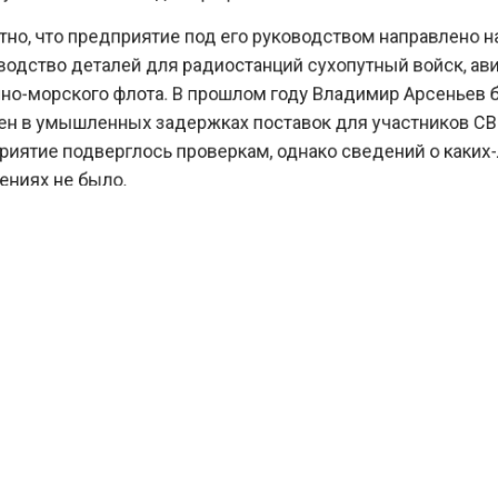
о, что предприятие под его руководством направлено
дство деталей для радиостанций сухопутный войск, 
о-морского флота. В прошлом году Владимир Арсенье
 в умышленных задержках поставок для участников С
ятие подверглось проверкам, однако сведений о как
иях не было.
ый момент известно, что предприниматель выступает
ся отстоять свою честь. Мужчина настаивает на том, 
ия не имеют под собой реальной подоплеки и являют
. Правоохранители продолжают разбираться в теку
.
ести Московского региона
сообщали
, что психолог Г
наследство возможным мотивом отравителя из Балаш