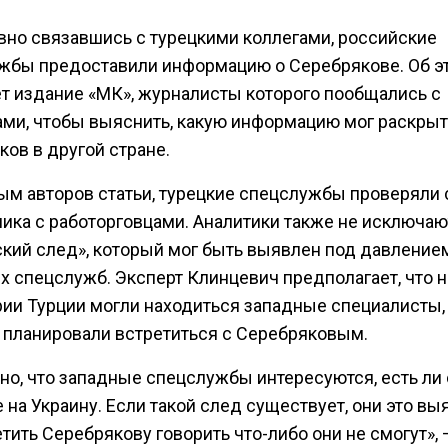
вно связавшись с турецкими коллегами, российские
жбы предоставили информацию о Серебрякове. Об э
т издание «МК», журналисты которого пообщались с
ами, чтобы выяснить, какую информацию мог раскрыт
ов в другой стране.
ым авторов статьи, турецкие спецслужбы проверяли 
ика с работорговцами. Аналитики также не исключаю
ский след», который мог быть выявлен под давление
х спецслужб. Эксперт Клинцевич предполагает, что н
рии Турции могли находиться западные специалисты,
 планировали встретиться с Серебряковым.
но, что западные спецслужбы интересуются, есть ли
на Украину. Если такой след существует, они это вы
тить Серебрякову говорить что-либо они не смогут», 