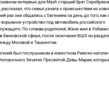
юзивном интервью для Mash старший брат Серебряко
 рассказал, что семья узнала о происшествии из ново
й раз они общались с Евгением за день до того, как 
 взрывное устройство под автомобиль российского
лужащего. По словам родителей, Женя жил в Узбекис
 в банковской сфере, после окончания ВШЭ он раздел
ежду Москвой и Ташкентом.
вгений был послушником в известном Римско-катол
Непорочного Зачатия Пресвятой Девы Марии, которы
жен рядом со станцией метро «1905 года» в Москве. 
собор в последний раз на Пасху, 31 марта. После нач
ьной военной операции он занял проукраинскую пози
 версий, он мог согласиться на подрыв офицера ВС 
 лечение, так как, по словам брата, страдал от болей в
лексей отметил, что во время его последнего визита
я Евгений с трудом передвигался.