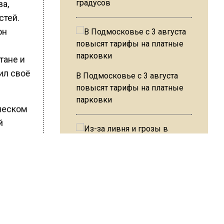
ва,
градусов
стей.
он
тане и
ил своё
В Подмосковье с 3 августа
повысят тарифы на платные
парковки
ическом
й
Он
ала
цию. По
Из-за ливня и грозы в Москве
РФ ради
могут отменить рейсы
 ногах и
 ко дню