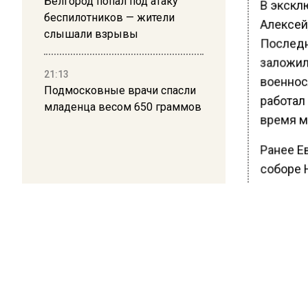
Белгород попал под атаку
В экскл
беспилотников — жители
Алексей,
слышали взрывы
Последни
заложил
21:13
военнос
Подмосковные врачи спасли
работал
младенца весом 650 граммов
время м
Ранее Е
соборе 
располо
посетил 
специал
одной из
денег на
спине. А
рождени