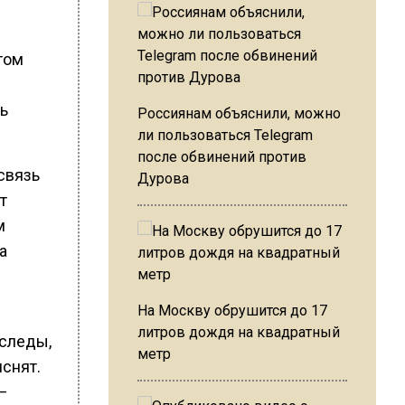
том
ь
Россиянам объяснили, можно
ли пользоваться Telegram
после обвинений против
связь
Дурова
т
м
а
На Москву обрушится до 17
литров дождя на квадратный
 следы,
метр
яснят.
—