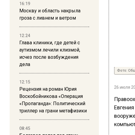
16:19
Москву и область накрыла
гроза с ливнем и ветром
12:24
Глава клиники, где детей с
аутизмом лечили клизмой,
исчез после возбуждения
дела
Фото: Общ
12:15
26 июля 20
Рецензия на роман Юрия
Воскобойникова «Операция
Правоох
«Пропаганда»: Политический
Евгения 
триллер на грани метафизики
вооруже
компьют
08:45