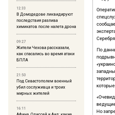
12:33
Операти
В Домодедове ликвидируют
спецслу
последствия разлива
сообщае
химикатов после налета дрона
эксперт
Серебряк
09:27
Жители Чехова рассказали,
По данн
как спасались во время атаки
подрывн
БПЛА
«украин
западны
21:50
террито
Под Севастополем военный
которые
убил сослуживца и троих
мирных жителей
«Очевид
ведущие 
16:11
Но запре
Афина, Одиссей и Аид: какие