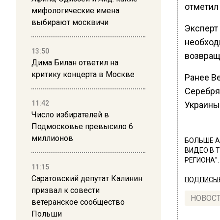
отметил
мифологические имена
выбирают москвичи
Эксперт
необход
13:50
возвращ
Дима Билан ответил на
критику концерта в Москве
Ранее В
Серебря
11:42
Украины
Число избирателей в
Подмосковье превысило 6
миллионов
БОЛЬШЕ А
ВИДЕО В 
РЕГИОНА".
11:15
Саратовский депутат Калинин
ПОДПИСЫВ
призвал к совести
НОВОС
ветеранское сообщество
Польши