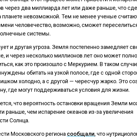
в через два миллиарда лет или даже раньше, что сд
 планете невозможной. Тем не менее ученые считают
емени человечество, возможно, сможет переселитьс
солнечные системы.
ует и другая угроза. Земля постепенно замедляет св
е, и через несколько миллионов лет оно может полн
ться, как это произошло с Меркурием. В таком случ
ынуждены обитать на узкой полосе, где с одной стор
ишком холодно, а с другой — чересчур жарко. Это со
ону, где могут поддерживаться условия для жизни.
ется, что вероятность остановки вращения Земли м
ти раньше, чем испарение океанов из-за увеличения
сти Солнца.
ести Московского региона
сообщали
, что нутрициоло