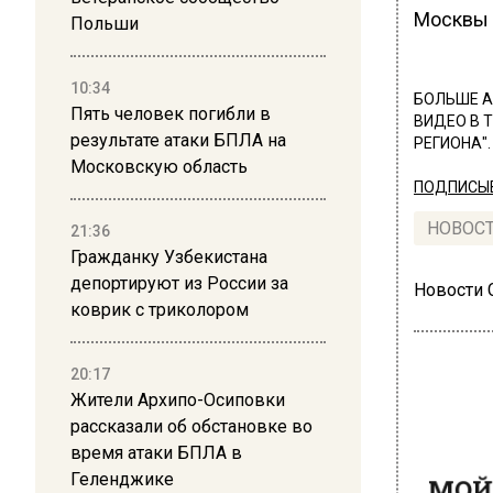
Москвы 
Польши
10:34
БОЛЬШЕ А
Пять человек погибли в
ВИДЕО В 
результате атаки БПЛА на
РЕГИОНА".
Московскую область
ПОДПИСЫВ
НОВОС
21:36
Гражданку Узбекистана
депортируют из России за
Новости
коврик с триколором
20:17
Жители Архипо-Осиповки
рассказали об обстановке во
МОЙ 
время атаки БПЛА в
В П
Геленджике