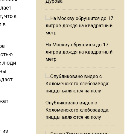
Дурова
елает
, что к
я в
На Москву обрушится до 17
ое
литров дождя на квадратный
остью
метр
ае люди
оны
здаст
ожет
Опубликовано видео с
Коломенского хлебозавода:
пиццы валяются на полу
г из