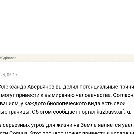
om\qimono
24, 06:17
Александр Аверьянов выделил потенциальные причи
 могут привести к вымиранию человечества. Согласн
ваниям, у каждого биологического вида есть свои
е границы. Об этом сообщает портал kuzbass.aif.ru.
з серьезных угроз для жизни на Земле является уве
сти Солнца. Этот процесс может привести к испарен