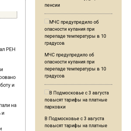
пенсии
е
ртал РЕН
МЧС предупредило об
опасности купания при
или
перепаде температуры в 10
сировано
градусов
работу и
апали на
ь и
В Подмосковье с 3 августа
повысят тарифы на платные
ли