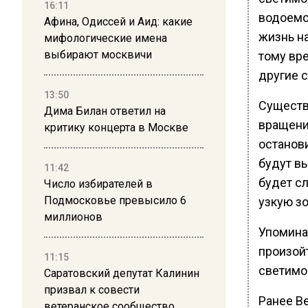
16:11
водоемо
Афина, Одиссей и Аид: какие
жизнь на
мифологические имена
выбирают москвичи
тому вр
другие 
13:50
Существ
Дима Билан ответил на
вращени
критику концерта в Москве
останови
будут в
11:42
будет сл
Число избирателей в
Подмосковье превысило 6
узкую з
миллионов
Упомина
произой
11:15
светимо
Саратовский депутат Калинин
призвал к совести
Ранее В
ветеранское сообщество