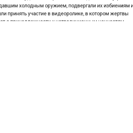
авшим холодным оружием, подвергали их избиениям
ли принять участие в видеоролике, в котором жертвы
т о принадлежности к нетрадиционным ценностям.
 материалами преступники планировали шантажиро
 в дальнейшем, чтобы те переслали им миллион рубл
енег все же была переведена злоумышленникам. На
известно, что правоохранители задержали одного из
агаемых виновников нападения. Еще двое находятся
.
ести Московского региона
сообщали
, что поведение
ов в подмосковном Щелково привлекло внимание гл
КТУАЛЬНЫХ НОВОСТЕЙ И ЭКСКЛЮЗИВНЫХ