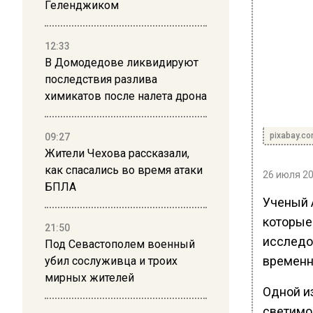
Геленджиком
12:33
В Домодедове ликвидируют
последствия разлива
химикатов после налета дрона
pixabay.c
09:27
Жители Чехова рассказали,
как спасались во время атаки
26 июля 20
БПЛА
Ученый 
которые
21:50
исследо
Под Севастополем военный
временны
убил сослуживца и троих
мирных жителей
Одной и
светимо