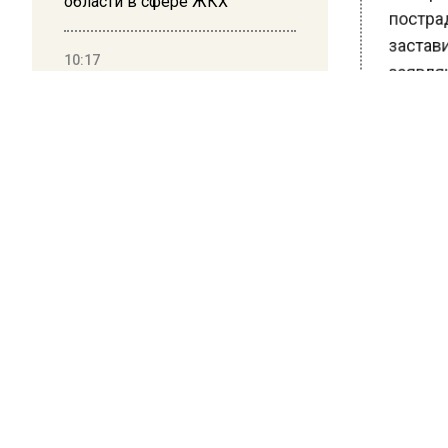
области в сфере ЖКХ
пострад
застави
10:17
заявляю
Суд в Москве арестовал
миллиардера Кустова и
Данными
гендиректора «Эфко»
граждан
Часть д
момент 
предпол
розыске
Ранее В
мигрант
РФ.
БОЛЬШЕ А