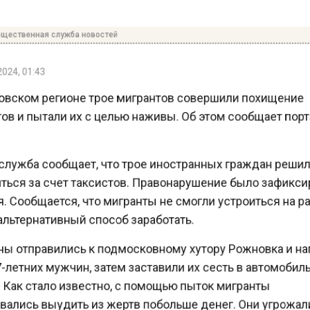
ественная служба новостей
24, 01:43
вском регионе трое мигрантов совершили похищени
ов и пытали их с целью наживы. Об этом сообщает по
лужба сообщает, что трое иностранных граждан реш
ься за счет таксистов. Правонарушение было зафик
 Сообщается, что мигранты не смогли устроиться на 
льтернативный способ заработать.
 отправились к подмосковному хутору Рожновка и н
летних мужчин, затем заставили их сесть в автомобил
 Как стало известно, с помощью пыток мигранты
ались выудить из жертв побольше денег. Они угрожа