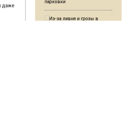
парковки
 и даже
вать
ей.
Из-за ливня и грозы в Москве
могут отменить рейсы
 данный
 в
В ОП предложили ввести
авы СК
допвыплату для россиян
после 70 лет