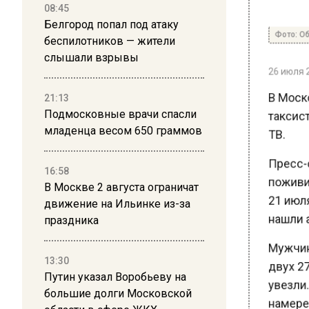
08:45
Белгород попал под атаку
Фото: Общ
беспилотников — жители
слышали взрывы
26 июля 20
В Моско
21:13
таксист
Подмосковные врачи спасли
ТВ.
младенца весом 650 граммов
Пресс-с
16:58
поживит
В Москве 2 августа ограничат
21 июля.
движение на Ильинке из-за
нашли а
праздника
Мужчины
13:30
двух 27-
Путин указал Воробьеву на
увезли.
большие долги Московской
намерев