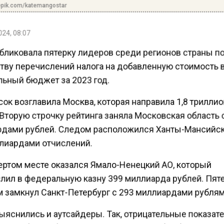
epik.com/katemangostar
24, 08:07
бликовала пятерку лидеров среди регионов страны п
тву перечислений налога на добавленную стоимость 
ьный бюджет за 2023 год.
сок возглавила Москва, которая направила 1,8 трилли
Вторую строчку рейтинга заняла Московская область 
дами рублей. Следом расположился Ханты-Мансийск
лиардами отчислений.
ертом месте оказался Ямало-Ненецкий АО, который
лил в федеральную казну 399 миллиарда рублей. Пят
 замкнул Санкт-Петербург с 293 миллиардами рубля
яснились и аутсайдеры. Так, отрицательные показат