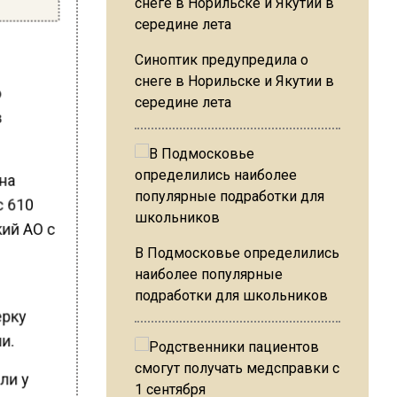
Синоптик предупредила о
снеге в Норильске и Якутии в
о
середине лета
в
она
с 610
ий АО с
В Подмосковье определились
наиболее популярные
подработки для школьников
ерку
ми.
ели у