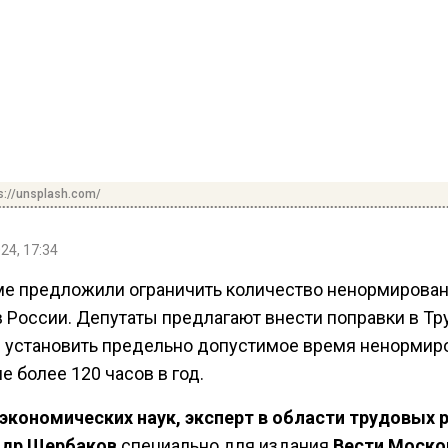
s://unsplash.com/
24, 17:34
ме предложили ограничить количество ненормирова
в России. Депутаты предлагают внести поправки в Т
и установить предельно допустимое время ненормир
е более 120 часов в год.
экономических наук, эксперт в области трудовых 
ндр Щербаков
специально для издания
Вести Моско