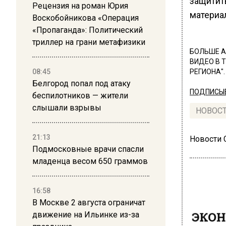
защитить
Рецензия на роман Юрия
материа
Воскобойникова «Операция
«Пропаганда»: Политический
триллер на грани метафизики
БОЛЬШЕ А
ВИДЕО В 
08:45
РЕГИОНА".
Белгород попал под атаку
ПОДПИСЫВ
беспилотников — жители
слышали взрывы
НОВОС
21:13
Новости
Подмосковные врачи спасли
младенца весом 650 граммов
16:58
В Москве 2 августа ограничат
ЭКО
движение на Ильинке из-за