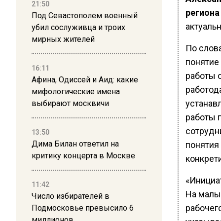
21:50
региона
Под Севастополем военный
актуаль
убил сослуживца и троих
мирных жителей
По слова
понятие
16:11
работы 
Афина, Одиссей и Аид: какие
работод
мифологические имена
устанав
выбирают москвичи
работы 
сотрудни
13:50
Дима Билан ответил на
понятия
критику концерта в Москве
конкрет
«Инициа
11:42
На малы
Число избирателей в
рабочего
Подмосковье превысило 6
миллионов