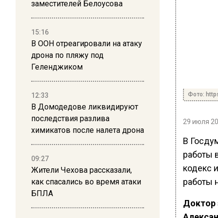
заместителей Белоусова
15:16
В ООН отреагировали на атаку
дрона по пляжу под
Геленджиком
Фото: http
12:33
В Домодедове ликвидируют
последствия разлива
29 июля 20
химикатов после налета дрона
В Госду
работы 
09:27
кодекс 
Жители Чехова рассказали,
работы н
как спасались во время атаки
БПЛА
Доктор 
Алекса