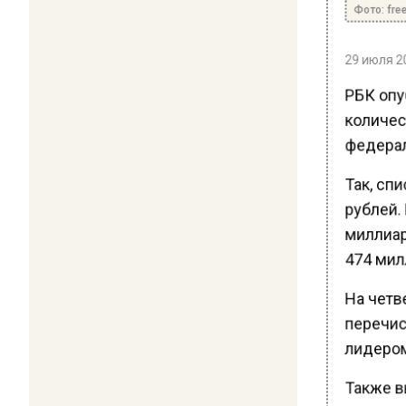
Фото: fre
29 июля 20
РБК опу
количес
федерал
Так, спи
рублей. 
миллиар
474 мил
На четв
перечис
лидером
Также вы