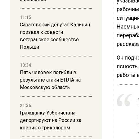
указыва
рабочим
ситуации
11:15
Саратовский депутат Калинин
Наемные
призвал к совести
перераба
ветеранское сообщество
рассказ
Польши
Он подче
10:34
ясность
Пять человек погибли в
работы в
результате атаки БПЛА на
Московскую область
21:36
Гражданку Узбекистана
депортируют из России за
коврик с триколором