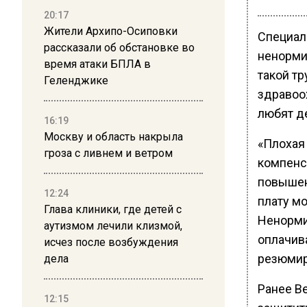
20:17
Жители Архипо-Осиповки
Специал
рассказали об обстановке во
ненормир
время атаки БПЛА в
такой тр
Геленджике
здравоо
любят д
16:19
Москву и область накрыла
«Плохая
гроза с ливнем и ветром
компенс
повышен
12:24
плату м
Глава клиники, где детей с
Ненорми
аутизмом лечили клизмой,
оплачива
исчез после возбуждения
резюмир
дела
Ранее В
12:15