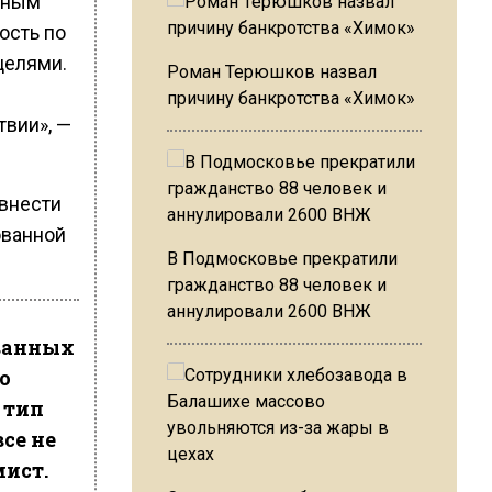
нным
ость по
целями.
Роман Терюшков назвал
причину банкротства «Химок»
твии», —
 внести
ованной
В Подмосковье прекратили
гражданство 88 человек и
аннулировали 2600 ВНЖ
ованных
о
 тип
се не
мист.