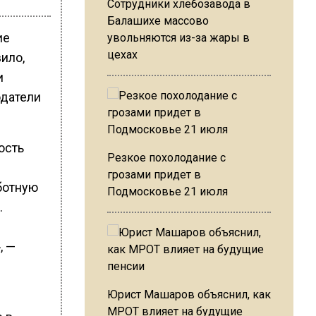
Сотрудники хлебозавода в
Балашихе массово
ие
увольняются из-за жары в
цехах
ило,
и
одатели
ость
Резкое похолодание с
грозами придет в
ботную
Подмосковье 21 июля
.
, —
Юрист Машаров объяснил, как
МРОТ влияет на будущие