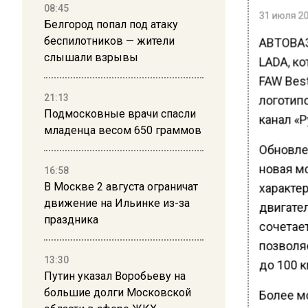
08:45
31 июля 20
Белгород попал под атаку
беспилотников — жители
АВТОВАЗ
слышали взрывы
LADA, к
FAW Bes
21:13
логотип
Подмосковные врачи спасли
канал «Р
младенца весом 650 граммов
Обновле
новая м
16:58
В Москве 2 августа ограничат
характе
движение на Ильинке из-за
двигател
праздника
сочетает
позволя
13:30
до 100 к
Путин указал Воробьеву на
большие долги Московской
Более м