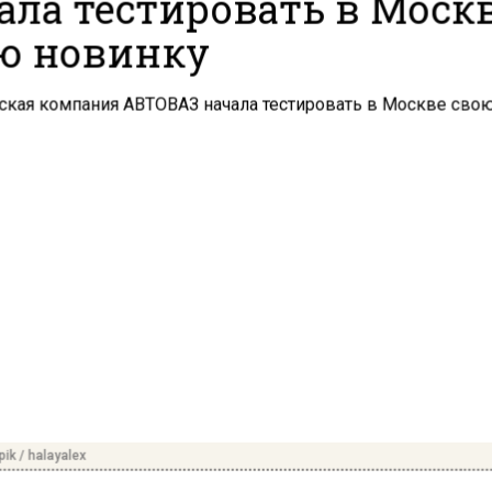
ала тестировать в Моск
ю новинку
ik / halayalex