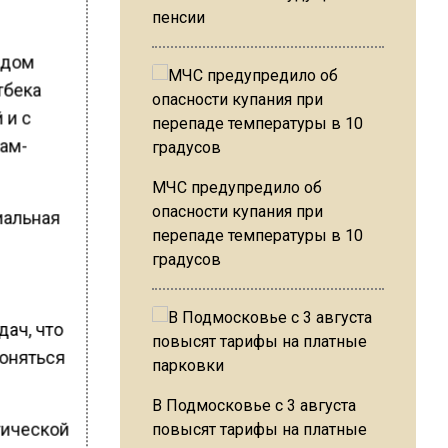
пенсии
ндом
тбека
 и с
рам-
МЧС предупредило об
опасности купания при
иальная
перепаде температуры в 10
градусов
дач, что
гоняться
В Подмосковье с 3 августа
тической
повысят тарифы на платные