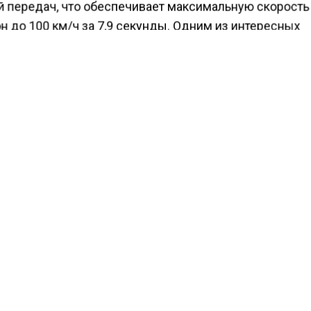
й передач, что обеспечивает максимальную скорость
он до 100 км/ч за 7,9 секунды. Одним из интересных
дений может стать замена логотипа LADA на новый л
будущем.
ести Московского региона
сообщали
, что москвичей
и соблюдать дистанцию для защиты лобового стекла 
КТУАЛЬНЫХ НОВОСТЕЙ И ЭКСКЛЮЗИВНЫХ
ПОДПИ
ТЕЛЕГРАМ-КАНАЛЕ "ВЕСТИ МОСКОВСКОГО
АЙТЕСЬ НА МОСРЕГИОН:
ТИ
ДЗЕН
ТЕЛЕГРАМ
 СМИ2