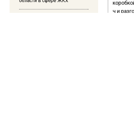
области в сфере ЖКХ
коробко
ч и разг
10:17
нововве
Суд в Москве арестовал
XCite в 
миллиардера Кустова и
гендиректора «Эфко»
Ранее В
призвал
сколов.
БОЛЬШЕ А
ВИДЕО В 
РЕГИОНА".
ПОДПИСЫВ
НОВОС
Новости