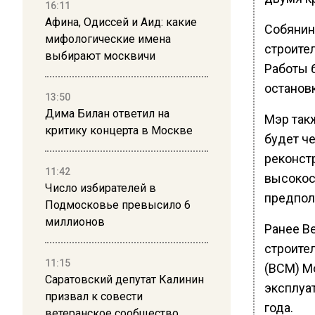
16:11
Афина, Одиссей и Аид: какие
Собянин
мифологические имена
строите
выбирают москвичи
Работы б
останов
13:50
Дима Билан ответил на
Мэр так
критику концерта в Москве
будет ч
реконст
11:42
высокос
Число избирателей в
предпол
Подмосковье превысило 6
миллионов
Ранее В
строите
11:15
(ВСМ) Мо
Саратовский депутат Калинин
эксплуа
призвал к совести
года.
ветеранское сообщество