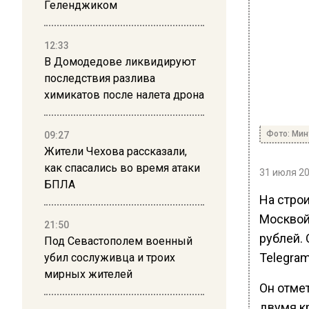
Геленджиком
12:33
В Домодедове ликвидируют
последствия разлива
химикатов после налета дрона
Фото: Мин
09:27
Жители Чехова рассказали,
как спасались во время атаки
31 июля 20
БПЛА
На стро
Москвой
21:50
рублей.
Под Севастополем военный
Telegram
убил сослуживца и троих
мирных жителей
Он отмет
двумя к