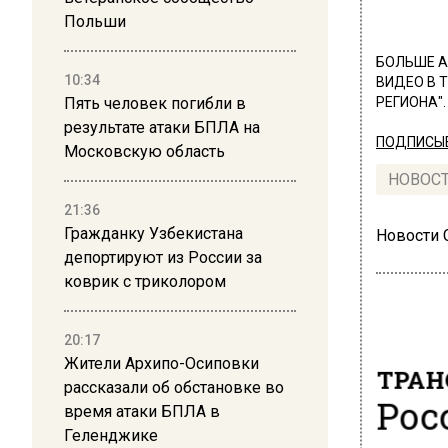
Польши
БОЛЬШЕ А
10:34
ВИДЕО В 
Пять человек погибли в
РЕГИОНА".
результате атаки БПЛА на
ПОДПИСЫВ
Московскую область
НОВОС
21:36
Гражданку Узбекистана
Новости
депортируют из России за
коврик с триколором
20:17
Жители Архипо-Осиповки
ТРАН
рассказали об обстановке во
Рос
время атаки БПЛА в
Геленджике