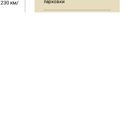
парковки
 230 км/
оготип
Из-за ливня и грозы в Москве
от
могут отменить рейсы
ШИСЬ!
В ОП предложили ввести
допвыплату для россиян
после 70 лет