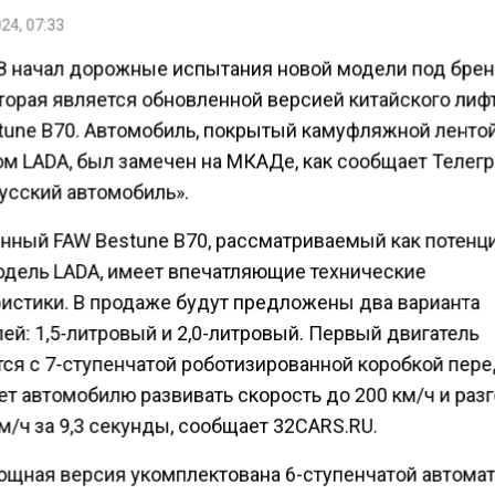
24, 07:33
 начал дорожные испытания новой модели под бре
оторая является обновленной версией китайского лиф
tune B70. Автомобиль, покрытый камуфляжной лентой
ом LADA, был замечен на МКАДе, как сообщает Телег
усский автомобиль».
нный FAW Bestune B70, рассматриваемый как потенц
одель LADA, имеет впечатляющие технические
ристики. В продаже будут предложены два варианта
ей: 1,5-литровый и 2,0-литровый. Первый двигатель
ся с 7-ступенчатой роботизированной коробкой пере
ет автомобилю развивать скорость до 200 км/ч и раз
м/ч за 9,3 секунды, сообщает 32CARS.RU.
ощная версия укомплектована 6-ступенчатой автома