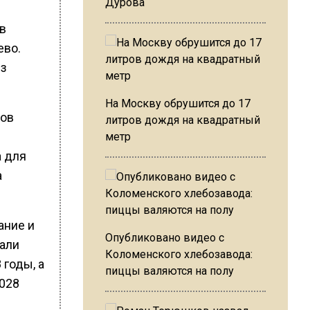
Дурова
в
ево.
ез
На Москву обрушится до 17
дов
литров дождя на квадратный
метр
а для
а
ание и
Опубликовано видео с
али
Коломенского хлебозавода:
 годы, а
пиццы валяются на полу
2028