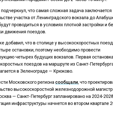
 подчеркнул, что самая сложная задача заключается 
льстве участка от Ленинградского вокзала до Алабуш
удут проводиться в условиях плотной застройки и б
ки движения поездов.
же добавил, что в столице у высокоскоростных поез
етыре остановки, поэтому необходимо провести
рукцию четырех будущих вокзалов. Первая остановк
коростных поездов на маршруте из Санкт-Петербург
агается в Зеленограде — Крюково.
ести Московского региона
сообщали
, что проектиров
льство высокоскоростной железнодорожной магистр
сква — Санкт-Петербург запланировано на 2024-2028
тация инфраструктуры начнется во втором квартале 