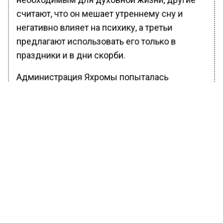
считают, что он мешает утреннему сну и
негативно влияет на психику, а третьи
предлагают использовать его только в
праздники и в дни скорби.
Администрация Яхромы попыталась
разрешить конфликт, запретив сбор
подписей как в защиту, так и против
колокольного звона. Чиновники намерены
решить этот деликатный вопрос напрямую с
духовенством, избегая вмешательства
светских властей.
Ранее Вести Московского региона
сообщали
, что в Москве начался суд по делу
о коррупции генерала ФТС Мурышова.