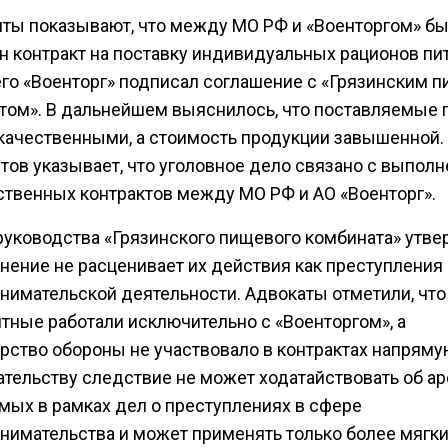
ты показывают, что между МО РФ и «Военторгом» б
н контракт на поставку индивидуальных рационов пит
его «Военторг» подписал соглашение с «Грязинским
том». В дальнейшем выяснилось, что поставляемые 
качественными, а стоимость продукции завышенной.
тов указывает, что уголовное дело связано с выпол
ственных контрактов между МО РФ и АО «Военторг».
руководства «Грязинского пищевого комбината» утве
инение не расценивает их действия как преступления
нимательской деятельности. Адвокаты отметили, что
тные работали исключительно с «Военторгом», а
рство обороны не участвовало в контрактах напряму
ательству следствие не может ходатайствовать об ар
мых в рамках дел о преступлениях в сфере
нимательства и может применять только более мягк