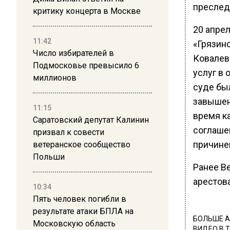
преслед
критику концерта в Москве
20 апре
11:42
«Грязин
Число избирателей в
Ковалев
Подмосковье превысило 6
услуг в
миллионов
суде бы
завышена
11:15
время к
Саратовский депутат Калинин
соглаше
призвал к совести
причине
ветеранское сообщество
Польши
Ранее В
арестов
10:34
Пять человек погибли в
результате атаки БПЛА на
БОЛЬШЕ А
Московскую область
ВИДЕО В 