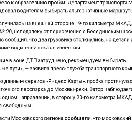
вело к образованию пробки. Департамент транспорта
довал водителям выбирать альтернативные маршрут
случилась на внешней стороне 19-го километра МКАД,
№ 20, неподалеку от пересечения с Бесединским шос
 сообщил, что два грузовика столкнулись, но детали
ние водителей пока не известны.
ие в зоне ДТП затруднено, рекомендуем выбирать
ые пути», — заявила пресс-служба транспортного ком
о данным сервиса «Яндекс Карты», пробка протянула
точного лесопарка до Москвы-реки. Затор наблюдае
в одном направлении, в сторону 20-го километра МКА
я свободным.
ести Московского региона
сообщали
, что московски
ор торговал должностями в элитном батальоне ГИБД