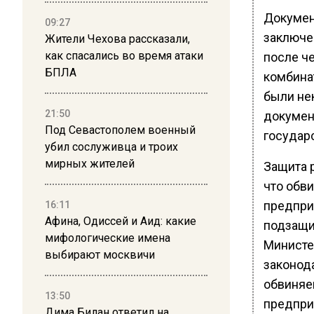
Докумен
09:27
заключе
Жители Чехова рассказали,
как спасались во время атаки
после ч
БПЛА
комбина
были не
21:50
докумен
Под Севастополем военный
государ
убил сослуживца и троих
мирных жителей
Защита 
что обв
предпри
16:11
Афина, Одиссей и Аид: какие
подзащи
мифологические имена
Министе
выбирают москвичи
законод
обвиняе
13:50
предпри
Дима Билан ответил на