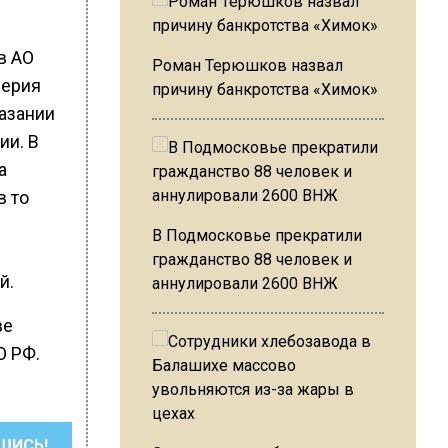
в АО
Роман Терюшков назвал
лерия
причину банкротства «Химок»
азании
ии. В
а
в то
В Подмосковье прекратили
гражданство 88 человек и
й.
аннулировали 2600 ВНЖ
ве
О РФ.
ШИСЬ!