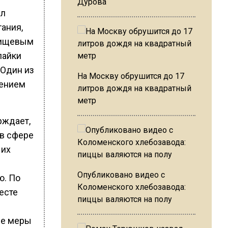
Дурова
ыл
ания,
 пищевым
пайки
 Один из
На Москву обрушится до 17
нением
литров дождя на квадратный
метр
рждает,
 в сфере
 их
Опубликовано видео с
ю. По
Коломенского хлебозавода:
есте
пиццы валяются на полу
ие меры