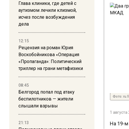
Глава клиники, где детей с
аутизмом лечили клизмой,
исчез после возбуждения
дела
12:15
Рецензия на роман Юрия
Воскобойникова «Операция
«Пропаганда»: Политический
триллер на грани метафизики
08:45
Белгород попал под атаку
Фото: ru.f
беспилотников — жители
слышали взрывы
1 августа 
На 19-м
21:13