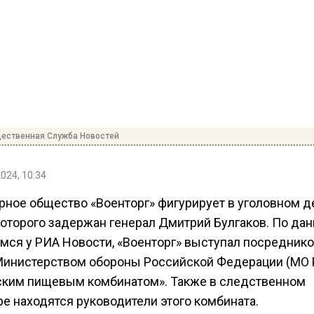
ественная Служба Новостей
2024, 10:34
рное общество «Военторг» фигурирует в уголовном де
которого задержан генерал Дмитрий Булгаков. По да
ся у РИА Новости, «Военторг» выступал посредник
инистерством обороны Российской Федерации (МО 
ским пищевым комбинатом». Также в следственном
е находятся руководители этого комбината.