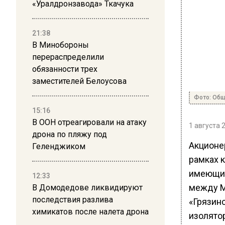
«Уралдронзавода» Ткачука
21:38
В Минобороны
перераспределили
обязанности трех
заместителей Белоусова
Фото: Общ
15:16
В ООН отреагировали на атаку
1 августа 
дрона по пляжу под
Акционе
Геленджиком
рамках 
имеющим
12:33
между М
В Домодедове ликвидируют
последствия разлива
«Грязин
химикатов после налета дрона
изолятор