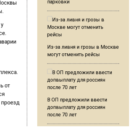
 Москвы
парковки
ы.
 у
се.
 аварии
Из-за ливня и грозы в Москве
могут отменить рейсы
плекса.
сь от
тся
В ОП предложили ввести
Д проезд
допвыплату для россиян
после 70 лет
й
Д.