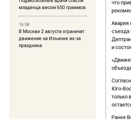
Подмосковные врачи спасли
что при
младенца весом 650 граммов
рекомен
Авария 
16:58
съезда 
В Москве 2 августа ограничат
движение на Ильинке из-за
Дептранс
праздника
и состоя
«Движен
объездн
Согласн
Юго-Вос
только 
остаетс
Ранее В
инспект