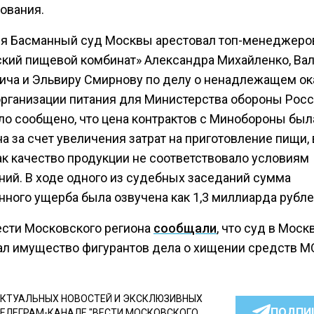
ования.
ля Басманный суд Москвы арестовал топ-менеджеро
ский пищевой комбинат» Александра Михайленко, Ва
ича и Эльвиру Смирнову по делу о ненадлежащем ок
 организации питания для Министерства обороны Росс
ло сообщено, что цена контрактов с Минобороны был
 за счет увеличения затрат на приготовление пищи, 
ак качество продукции не соответствовало условиям
ний. В ходе одного из судебных заседаний сумма
нного ущерба была озвучена как 1,3 миллиарда рубле
ести Московского региона
сообщали
, что суд в Моск
ал имущество фигурантов дела о хищении средств М
КТУАЛЬНЫХ НОВОСТЕЙ И ЭКСКЛЮЗИВНЫХ
ПОДПИ
ТЕЛЕГРАМ-КАНАЛЕ "ВЕСТИ МОСКОВСКОГО