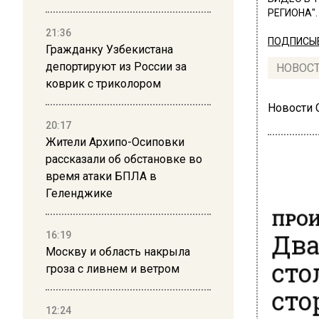
РЕГИОНА".
21:36
ПОДПИСЫВ
Гражданку Узбекистана
депортируют из России за
НОВОС
коврик с триколором
Новости
20:17
Жители Архипо-Осиповки
рассказали об обстановке во
время атаки БПЛА в
Геленджике
ПРОИ
Два
16:19
Москву и область накрыла
сто
гроза с ливнем и ветром
сто
12:24