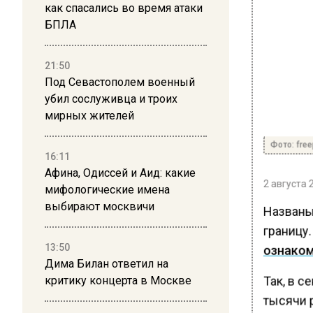
как спасались во время атаки
БПЛА
21:50
Под Севастополем военный
убил сослуживца и троих
мирных жителей
Фото: free
16:11
Афина, Одиссей и Аид: какие
2 августа 
мифологические имена
выбирают москвичи
Названы
границу
13:50
ознако
Дима Билан ответил на
Так, в с
критику концерта в Москве
тысячи 