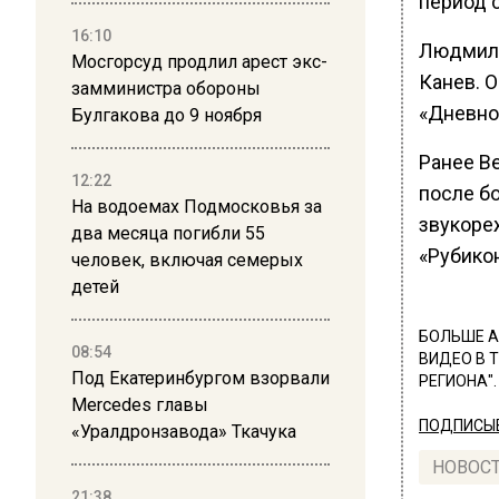
период с
16:10
Людмила
Мосгорсуд продлил арест экс-
Канев. О
замминистра обороны
«Дневной
Булгакова до 9 ноября
Ранее В
12:22
после б
На водоемах Подмосковья за
звукоре
два месяца погибли 55
«Рубико
человек, включая семерых
детей
БОЛЬШЕ А
08:54
ВИДЕО В 
Под Екатеринбургом взорвали
РЕГИОНА".
Mercedes главы
ПОДПИСЫВ
«Уралдронзавода» Ткачука
НОВОС
21:38