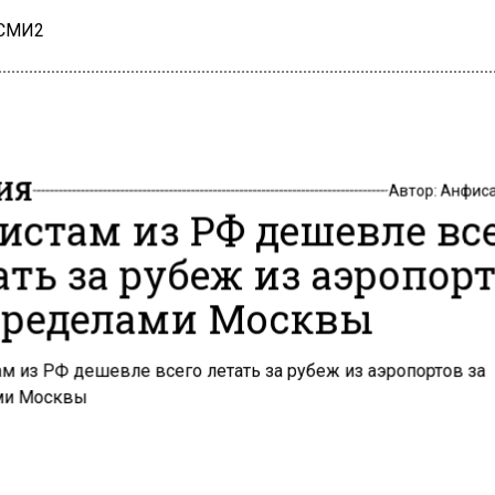
 СМИ2
ИЯ
Автор:
Анфиса
истам из РФ дешевле вс
ать за рубеж из аэропор
пределами Москвы