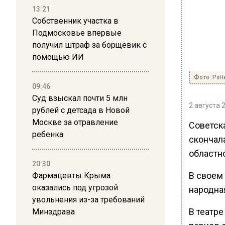
13:21
Собственник участка в
Подмосковье впервые
получил штраф за борщевик с
помощью ИИ
Фото: PxH
09:46
Суд взыскал почти 5 млн
2 августа 
рублей с детсада в Новой
Москве за отравление
Советск
ребенка
скончал
областн
20:30
В своем
Фармацевты Крыма
оказались под угрозой
народна
увольнения из-за требований
В театре
Минздрава