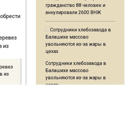
гражданство 88 человек и
аннулировали 2600 ВНЖ
иобрести
Сотрудники хлебозавода в
еревез
Балашихе массово
в из
увольняются из-за жары в
цехах
Сочи,
ет
ы.
Резкое похолодание с