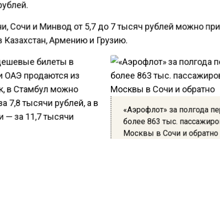
рублей.
и, Сочи и Минвод от 5,7 до 7 тысяч рублей можно пр
 Казахстан, Армению и Грузию.
ешевые билеты в
и ОАЭ продаются из
к, в Стамбул можно
за 7,8 тысячи рублей, а в
«Аэрофлот» за полгода п
 — за 11,7 тысячи
более 863 тыс. пассажиро
Москвы в Сочи и обратно
ается аэропортов
то оттуда дешевле всего слетать в Санкт-Петербург, 
и Екатеринбург. По зарубежным направлениям лидиру
 Перелет обойдется туристу в 11,7 тысячи рублей с
кой в Сочи и в Рим за 13 тысяч рублей через Минвод