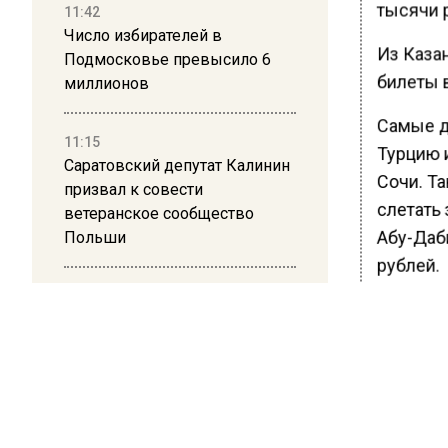
тысячи 
11:42
Число избирателей в
Из Казан
Подмосковье превысило 6
билеты в
миллионов
Самые д
11:15
Турцию 
Саратовский депутат Калинин
Сочи. Та
призвал к совести
слетать 
ветеранское сообщество
Абу-Даби
Польши
рублей.
10:34
Что кас
Пять человек погибли в
Москвы, 
результате атаки БПЛА на
Казань 
Московскую область
Венеция.
пересад
21:36